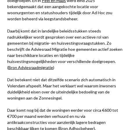
doelgroepen. En in
Peel en Maas
werd eind 2025
bekendgemaakt dat een aangekochte locatie voor
woonurgenten en statushouders tijdelijk door Ad Hoc zou
worden beheerd via leegstandsbeheer.
Daarbij komt dat in landelijke beleidsstukken steeds
nadrukkelijker wordt gesproken over een actieve rol van
gemeenten bij migratie- en huisvestingsvraagstukken. Zo
beschrijft de Adviesraad Migratie hoe gemeenten actief zoeken
naar beschikbare locaties en tijdelijke
huisvestingsmogelijkheden voor verschillende doelgroepen.
(
Bron Adviesraadmigratie
)
Dat betekent niet dat ditzelfde scenario zich automatisch in
Volendam afspeelt. Maar het verklaart wel waarom inwoners
duidelijkheid eisen over de uiteindelijke bedoeling van de
woningen aan de Zonnesingel.
Daar komt nog bij dat de woningen eerder voor circa €600 tot
€700 per maand werden verhuurd en nu via
antikraakconstructies voor aanzienlijk lagere bedragen
beschikbaar lijken te komen (
Bron Adhocbeheer
).