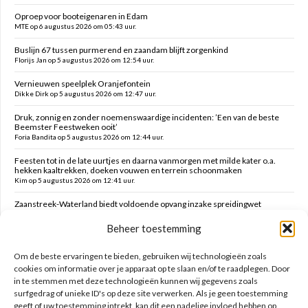
Oproep voor booteigenaren in Edam
MTE op 6 augustus 2026 om 05:43 uur.
Buslijn 67 tussen purmerend en zaandam blijft zorgenkind
Florijs Jan op 5 augustus 2026 om 12:54 uur.
Vernieuwen speelplek Oranjefontein
Dikke Dirk op 5 augustus 2026 om 12:47 uur.
Druk, zonnig en zonder noemenswaardige incidenten: ’Een van de beste
Beemster Feestweken ooit’
Foria Bandita op 5 augustus 2026 om 12:44 uur.
Feesten tot in de late uurtjes en daarna vanmorgen met milde kater o.a.
hekken kaaltrekken, doeken vouwen en terrein schoonmaken
Kim op 5 augustus 2026 om 12:41 uur.
Zaanstreek-Waterland biedt voldoende opvang inzake spreidingwet
Mark op 5 augustus 2026 om 12:31 uur.
Beheer toestemming
Oud brandweercommandant Allard de Lange
Brammetje op 5 augustus 2026 om 10:46 uur.
Om de beste ervaringen te bieden, gebruiken wij technologieën zoals
cookies om informatie over je apparaat op te slaan en/of te raadplegen. Door
in te stemmen met deze technologieën kunnen wij gegevens zoals
Zoeken op deze site
surfgedrag of unieke ID's op deze site verwerken. Als je geen toestemming
geeft of uw toestemming intrekt, kan dit een nadelige invloed hebben op