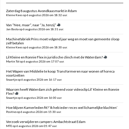
Zaterdag 8 augustus Avondkaasmarkt in Rdam
Kleine Kees op 6 augustus 2026 om 18:32 uur.
Van “Nee, maar”, naar “Ja, tenzij”
Jan Basta op 6 augustus 2026 om 18:31 uur.
Machinefabriek Prins moet volgend jaar weg en moet van gemeente sloop
zelf betalen
Kleine Kees op 6 augustus 2026 om 18:30 uur.
Lil Kleine en Ronnie Flex in juridische clinch met de Waterdam?
Martin Tol op 6 augustus 2026 om 17:07 uur.
Het Wapen van Middelie te koop: Transformeren naar wonen of horeca
voortzetten
Snaartje op 6 augustus 2026 om 16:17 uur.
Waarom heeft Waterdam zich geleend voor videoclip Lil’ Kleine en Ronnie
Flex?
Snaartje op 6 augustus 2026 om 16:00 uur.
Hoe blijven Kamerleden fit? ‘Ik heb ieder reces wel lichamelijke klachten’
Positivo op 6 augustus 2026 om 15:30 uur.
Verzoek verwijderen campers Ambachtstraat Edam
MTE op 6 augustus 2026 om 05:47 uur.