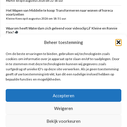
Martin Tol op 6 augustus 2026 om 22:18 uur.
Het Wapen van Middelie te koop: Transformeren naar wonen of horeca
voortzetten
Kleine Kees op 6 augustus 2026 om 18:51 uur.
Waarom heeft Waterdam zich geleend voor videoclip Lil’ Kleine en Ronnie
Flex?
Snaartje op 6 augustus 2026 om 16:00 uur.
Beheer toestemming
Verzoek verwijderen campers Ambachtstraat Edam
MTE op 6 augustus 2026 om 05:47 uur.
Om de beste ervaringen te bieden, gebruiken wij technologieën zoals
cookies om informatie over je apparaat op te slaan en/of te raadplegen. Door
in te stemmen met deze technologieën kunnen wij gegevens zoals
Zoeken op deze site
surfgedrag of unieke ID's op deze site verwerken. Als je geen toestemming
geeft of uw toestemming intrekt, kan dit een nadelige invloed hebben op
bepaalde functies en mogelijkheden.
Accepteren
Weigeren
Bekijk voorkeuren
Geniet nooit met mate!