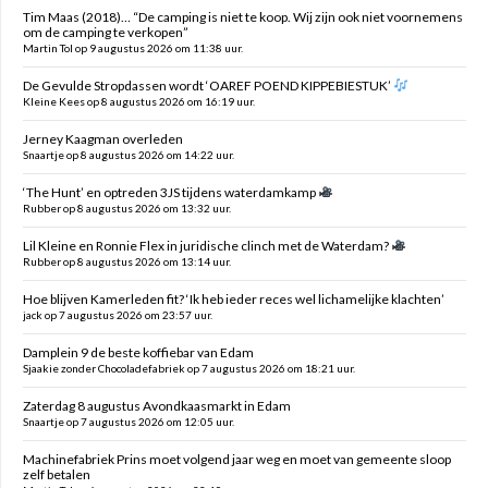
Tim Maas (2018)… “De camping is niet te koop. Wij zijn ook niet voornemens
om de camping te verkopen”
Martin Tol op 9 augustus 2026 om 11:38 uur.
De Gevulde Stropdassen wordt ‘OAREF POEND KIPPEBIESTUK’
Kleine Kees op 8 augustus 2026 om 16:19 uur.
Jerney Kaagman overleden
Snaartje op 8 augustus 2026 om 14:22 uur.
‘The Hunt’ en optreden 3JS tijdens waterdamkamp
Rubber op 8 augustus 2026 om 13:32 uur.
Lil Kleine en Ronnie Flex in juridische clinch met de Waterdam?
Rubber op 8 augustus 2026 om 13:14 uur.
Hoe blijven Kamerleden fit? ‘Ik heb ieder reces wel lichamelijke klachten’
jack op 7 augustus 2026 om 23:57 uur.
Damplein 9 de beste koffiebar van Edam
Sjaakie zonder Chocoladefabriek op 7 augustus 2026 om 18:21 uur.
Zaterdag 8 augustus Avondkaasmarkt in Edam
Snaartje op 7 augustus 2026 om 12:05 uur.
Machinefabriek Prins moet volgend jaar weg en moet van gemeente sloop
zelf betalen