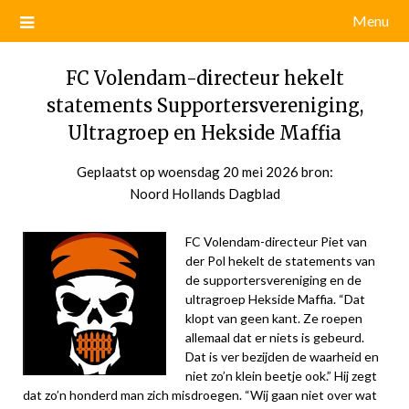
Menu
FC Volendam-directeur hekelt
statements Supportersvereniging,
Ultragroep en Hekside Maffia
Geplaatst op
woensdag 20 mei 2026
door
bron:
Noord Hollands Dagblad
admin
FC Volendam-directeur Piet van
der Pol hekelt de statements van
de supportersvereniging en de
ultragroep Hekside Maffia. “Dat
klopt van geen kant. Ze roepen
allemaal dat er niets is gebeurd.
Dat is ver bezijden de waarheid en
niet zo’n klein beetje ook.” Hij zegt
dat zo’n honderd man zich misdroegen. “Wij gaan niet over wat