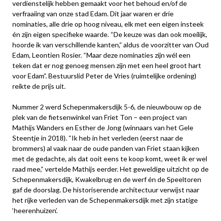
verdienstelijk hebben gemaakt voor het behoud en/of de
verfraaiing van onze stad Edam. Dit jaar waren er drie
nominaties, alle drie op hoog niveau, elk met een eigen insteek
én zijn eigen specifieke waarde. “De keuze was dan ook moeilijk,
hoorde ik van verschillende kanten,” aldus de voorzitter van Oud
Edam, Leontien Rosier. “Maar deze nominaties zijn wél een
teken dat er nog genoeg mensen zijn met een heel groot hart
voor Edam”. Bestuurslid Peter de Vries (ruimtelijke ordening)
reikte de prijs uit.
Nummer 2 werd Schepenmakersdijk 5-6, de nieuwbouw op de
plek van de fietsenwinkel van Friet Ton – een project van
Mathijs Wanders en Esther de Jong (winnaars van het Gele
Steentje in 2018). “Ik heb in het verleden (eerst naar de
brommers) al vaak naar de oude panden van Friet staan kijken
met de gedachte, als dat ooit eens te koop komt, weet ik er wel
raad mee,” vertelde Mathijs eerder. Het geweldige uitzicht op de
Schepenmakersdijk, Kwakelbrug en de werf én de Speeltoren
gaf de doorslag. De historiserende architectuur verwijst naar
het rijke verleden van de Schepenmakersdijk met zijn statige
‘heerenhuizen’.