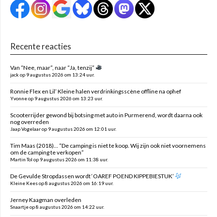
Recente reacties
Van “Nee, maar”, naar “Ja, tenzij”
jack op 9 augustus 2026 om 13:24 uur.
Ronnie Flex en Lil’ Kleine halen verdrinkingsscène offline na ophef
Yvonne op 9 augustus 2026 om 13:23 uur.
Scooterrijder gewond bij botsing met auto in Purmerend, wordt daarna ook
nog overreden
Jaap Vogelaar op 9 augustus 2026 om 12:01 uur.
Tim Maas (2018)… “De camping is niet te koop. Wij zijn ook niet voornemens
om de camping te verkopen”
Martin Tol op 9 augustus 2026 om 11:38 uur.
De Gevulde Stropdassen wordt ‘OAREF POEND KIPPEBIESTUK’
Kleine Kees op 8 augustus 2026 om 16:19 uur.
Jerney Kaagman overleden
Snaartje op 8 augustus 2026 om 14:22 uur.