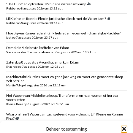
‘The Hunt’ en optreden 3JS tijdens waterdamkamp
Rubber op 8 augustus 2026 om 13:32 uur.
Lil Kleine en Ronnie Flex in juridische clinch met de Waterdam?
Rubber op 8 augustus 2026 om 13:14 uur.
Hoe blijven Kamerleden fit? ‘Ik heb ieder reces wel lichamelijke klachten’
jack op 7 augustus 2026 om 23:57 uur.
Damplein 9 de beste koffiebar van Edam
Sjaakie zonder Chocoladefabriek op 7 augustus 2026 om 18:21 uur.
Zaterdag 8 augustus Avondkaasmarkt in Edam
Snaartje op 7 augustus 2026 om 12:05 uur.
Machinefabriek Prins moet volgend jaar weg en moet van gemeente sloop
zelf betalen
Martin Tol op 6 augustus 2026 om 22:18 uur.
Het Wapen van Middelie te koop: Transformeren naar wonen of horeca
voortzetten
Kleine Kees op 6 augustus 2026 om 18:51 uur.
Waarom heeft Waterdam zich geleend voor videoclip Lil’ Kleine en Ronnie
Flex?
Snaartje op 6 augustus 2026 om 16:00 uur.
Beheer toestemming
Verzoek verwijderen campers Ambachtstraat Edam