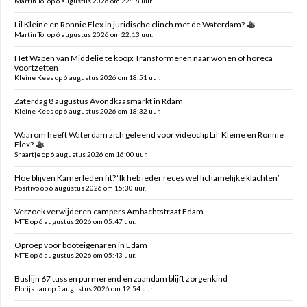
Martin Tol op 6 augustus 2026 om 22:18 uur.
Lil Kleine en Ronnie Flex in juridische clinch met de Waterdam?
Martin Tol op 6 augustus 2026 om 22:13 uur.
Het Wapen van Middelie te koop: Transformeren naar wonen of horeca
voortzetten
Kleine Kees op 6 augustus 2026 om 18:51 uur.
Zaterdag 8 augustus Avondkaasmarkt in Rdam
Kleine Kees op 6 augustus 2026 om 18:32 uur.
Waarom heeft Waterdam zich geleend voor videoclip Lil’ Kleine en Ronnie
Flex?
Snaartje op 6 augustus 2026 om 16:00 uur.
Hoe blijven Kamerleden fit? ‘Ik heb ieder reces wel lichamelijke klachten’
Positivo op 6 augustus 2026 om 15:30 uur.
Verzoek verwijderen campers Ambachtstraat Edam
MTE op 6 augustus 2026 om 05:47 uur.
Oproep voor booteigenaren in Edam
MTE op 6 augustus 2026 om 05:43 uur.
Buslijn 67 tussen purmerend en zaandam blijft zorgenkind
Florijs Jan op 5 augustus 2026 om 12:54 uur.