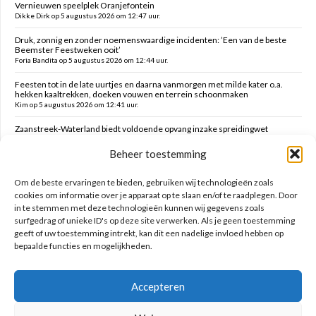
Vernieuwen speelplek Oranjefontein
Dikke Dirk op 5 augustus 2026 om 12:47 uur.
Druk, zonnig en zonder noemenswaardige incidenten: ’Een van de beste
Beemster Feestweken ooit’
Foria Bandita op 5 augustus 2026 om 12:44 uur.
Feesten tot in de late uurtjes en daarna vanmorgen met milde kater o.a.
hekken kaaltrekken, doeken vouwen en terrein schoonmaken
Kim op 5 augustus 2026 om 12:41 uur.
Zaanstreek-Waterland biedt voldoende opvang inzake spreidingwet
Mark op 5 augustus 2026 om 12:31 uur.
Beheer toestemming
Oud brandweercommandant Allard de Lange
Brammetje op 5 augustus 2026 om 10:46 uur.
Om de beste ervaringen te bieden, gebruiken wij technologieën zoals
cookies om informatie over je apparaat op te slaan en/of te raadplegen. Door
in te stemmen met deze technologieën kunnen wij gegevens zoals
Zoeken op deze site
surfgedrag of unieke ID's op deze site verwerken. Als je geen toestemming
geeft of uw toestemming intrekt, kan dit een nadelige invloed hebben op
bepaalde functies en mogelijkheden.
Accepteren