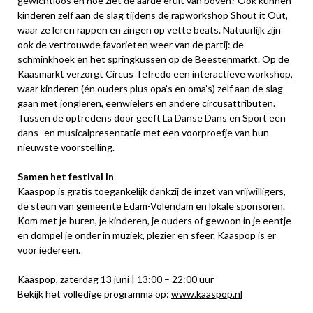
gewichtloos en hoe ziet de aarde eruit van boven? Ook kunnen
kinderen zelf aan de slag tijdens de rapworkshop Shout it Out,
waar ze leren rappen en zingen op vette beats. Natuurlijk zijn
ook de vertrouwde favorieten weer van de partij: de
schminkhoek en het springkussen op de Beestenmarkt. Op de
Kaasmarkt verzorgt Circus Tefredo een interactieve workshop,
waar kinderen (én ouders plus opa’s en oma’s) zelf aan de slag
gaan met jongleren, eenwielers en andere circusattributen.
Tussen de optredens door geeft La Danse Dans en Sport een
dans- en musicalpresentatie met een voorproefje van hun
nieuwste voorstelling.
Samen het festival in
Kaaspop is gratis toegankelijk dankzij de inzet van vrijwilligers,
de steun van gemeente Edam-Volendam en lokale sponsoren.
Kom met je buren, je kinderen, je ouders of gewoon in je eentje
en dompel je onder in muziek, plezier en sfeer. Kaaspop is er
voor iedereen.
Kaaspop, zaterdag 13 juni | 13:00 – 22:00 uur
Bekijk het volledige programma op:
www.kaaspop.nl