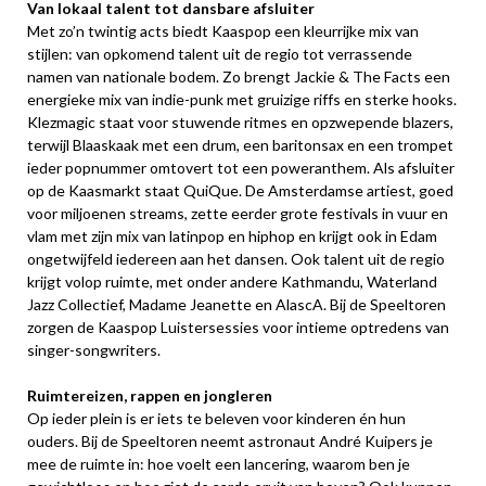
Van lokaal talent tot dansbare afsluiter
Met zo’n twintig acts biedt Kaaspop een kleurrijke mix van
stijlen: van opkomend talent uit de regio tot verrassende
namen van nationale bodem. Zo brengt Jackie & The Facts een
energieke mix van indie-punk met gruizige riffs en sterke hooks.
Klezmagic staat voor stuwende ritmes en opzwepende blazers,
terwijl Blaaskaak met een drum, een baritonsax en een trompet
ieder popnummer omtovert tot een poweranthem. Als afsluiter
op de Kaasmarkt staat QuiQue. De Amsterdamse artiest, goed
voor miljoenen streams, zette eerder grote festivals in vuur en
vlam met zijn mix van latinpop en hiphop en krijgt ook in Edam
ongetwijfeld iedereen aan het dansen. Ook talent uit de regio
krijgt volop ruimte, met onder andere Kathmandu, Waterland
Jazz Collectief, Madame Jeanette en AlascA. Bij de Speeltoren
zorgen de Kaaspop Luistersessies voor intieme optredens van
singer-songwriters.
Ruimtereizen, rappen en jongleren
Op ieder plein is er iets te beleven voor kinderen én hun
ouders. Bij de Speeltoren neemt astronaut André Kuipers je
mee de ruimte in: hoe voelt een lancering, waarom ben je