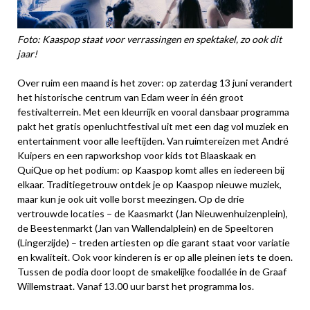
Foto: Kaaspop staat voor verrassingen en spektakel, zo ook dit
jaar!
Over ruim een maand is het zover: op zaterdag 13 juni verandert
het historische centrum van Edam weer in één groot
festivalterrein. Met een kleurrijk en vooral dansbaar programma
pakt het gratis openluchtfestival uit met een dag vol muziek en
entertainment voor alle leeftijden. Van ruimtereizen met André
Kuipers en een rapworkshop voor kids tot Blaaskaak en
QuiQue op het podium: op Kaaspop komt alles en iedereen bij
elkaar. Traditiegetrouw ontdek je op Kaaspop nieuwe muziek,
maar kun je ook uit volle borst meezingen. Op de drie
vertrouwde locaties – de Kaasmarkt (Jan Nieuwenhuizenplein),
de Beestenmarkt (Jan van Wallendalplein) en de Speeltoren
(Lingerzijde) – treden artiesten op die garant staat voor variatie
en kwaliteit. Ook voor kinderen is er op alle pleinen iets te doen.
Tussen de podia door loopt de smakelijke foodallée in de Graaf
Willemstraat. Vanaf 13.00 uur barst het programma los.