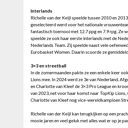
Interlands
Richelle van der Keijl speelde tussen 2010 en 201
geselecteerd werd voor het nationale vrouwentea
fantastisch toernooi met 12.7 ppg en 7.9 rpg. Ze w
speelde ze ook haar eerste interlands met de Nede
Nederlands Team. Zij speelde naast vele oefenweds
Eurobasket Women. Daarin scoorde ze gemiddeld 
3×3 en streetball
In de zomermaanden pakte ze een enkele keer oo
Lions mee. In 2024 werd ze 3e van Nederland. Af
en Charlotte van Kleef de 3×3 Pro League en kroo
van 2023, net voor haar komst naar TopKip Lion
Charlotte van Kleef nog vice-wereldkampioen Stree
Richelle van der Keijl kan terugkijken op een prach
mooie jaren en veel geluk met alles wat er op je p