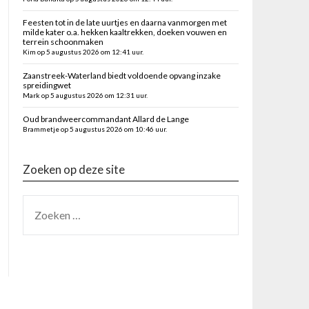
Feesten tot in de late uurtjes en daarna vanmorgen met
milde kater o.a. hekken kaaltrekken, doeken vouwen en
terrein schoonmaken
Kim op 5 augustus 2026 om 12:41 uur.
Zaanstreek-Waterland biedt voldoende opvang inzake
spreidingwet
Mark op 5 augustus 2026 om 12:31 uur.
Oud brandweercommandant Allard de Lange
Brammetje op 5 augustus 2026 om 10:46 uur.
Zoeken op deze site