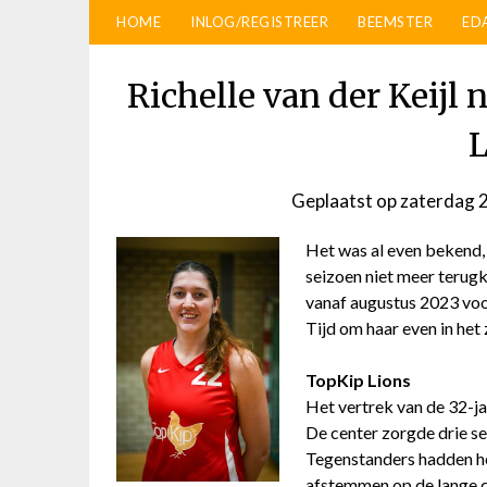
HOME
INLOG/REGISTREER
BEEMSTER
ED
Richelle van der Keijl
L
Geplaatst op
zaterdag 
Het was al even bekend, 
seizoen niet meer terugk
vanaf augustus 2023 voo
Tijd om haar even in het 
TopKip Lions
Het vertrek van de 32-ja
De center zorgde drie s
Tegenstanders hadden h
afstemmen op de lange c