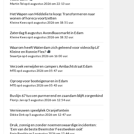
Martin Tol op 6 augustus 2026 om 22:13 uur.
Het Wapen van Middelie te koop: Transformeren naar
wonen of horeca voortzetten
Kleine Kees op 6 augustus 2026 om 18:51 uur.
Zaterdag 8 augustus Avondkaasmarkt in Edam
Kleine Kees op 6 augustus 2026 om 18:32 uur.
Waarom heeft Waterdam zich geleend voor videoclip Lil’
Kleine en Ronnie Flex?
Snaartje op 6 augustus 2026 om 16:00 uur.
Verzoek verwijderen campers Ambachtstraat Edam
MTE op 6 augustus 2026 om 05:47 uur.
Oproep voor booteigenaren in Edam
MTE op 6 augustus 2026 om 05:43 uur.
Buslijn 67 tussen purmerend en zaandam blijft zorgenkind
Florijs Jan op 5 augustus 2026 om 12:54 uur.
Vernieuwen speelplek Oranjefontein
Dikke Dirk op 5 augustus 2026 om 12:47 uur.
Druk, zonnig en zonder noemenswaardige incidenten:
’Een van de beste Beemster Feestweken ooit’
Foria Bandita op 5 augustus 2026 om 12:44 uur.