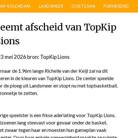
AM-VOLENDAM
LANDSMEER
OOSTZAAN
PURMEREND
 neemt afscheid van TopKip
ions
23 mei 2026
door
bron: TopKip Lions
admin
maar de 1.96m lange Richelle van der Keijl zal na dit
eren in de kleuren van TopKip Lions. De center speelde
r de ploeg uit Landsmeer en stopt nu met topbasketball.
zonnetje te zetten.
rige speelster is een fikse aderlating voor TopKip Lions.
eizoenen lang steevast voor gevaar onder de basket.
et zwaar tegen haar en moesten hun gameplan vaak
enter. Door haar enkele aanwezigheid maakte ze ruimte