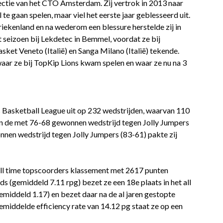
electie van het CTO Amsterdam. Zij vertrok in 2013 naar
e gaan spelen, maar viel het eerste jaar geblesseerd uit.
riekenland en na wederom een blessure herstelde zij in
t seizoen bij Lekdetec in Bemmel, voordat ze bij
sket Veneto (Italië) en Sanga Milano (Italië) tekende.
aar ze bij TopKip Lions kwam spelen en waar ze nu na 3
s Basketball League uit op 232 wedstrijden, waarvan 110
 in de met 76-68 gewonnen wedstrijd tegen Jolly Jumpers
nen wedstrijd tegen Jolly Jumpers (83-61) pakte zij
t all time topscoorders klassement met 2617 punten
s (gemiddeld 7.11 rpg) bezet ze een 18e plaats in het all
emiddeld 1.17) en bezet daar na de al jaren gestopte
middelde efficiency rate van 14.12 pg staat ze op een