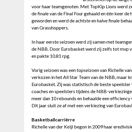
voor haar teamgenoten. Met TopKip Lions werd z
de finale van de Final Four gehaald en één keer de
geworden en werd de achtste en halve finale beha
van Grasshoppers.
In haar eerste seizoen werd zij samen met teamgen
de NBB. Door Eurobasket werd zij zelfs tot mvp v
en pakte 10.81 rpg.
Vorig seizoen was een topseizoen van Richelle van 
verkozen in het All Star Team van de NBB, maar kree
Eurobasket. Zij was statistisch de beste speelster
coaches en speelsters tijdens de NBB-verkiezinge
meer dan 10 rebounds en behaalde een efficiency 
Dit jaar sluit ze af met een verkiezing van Eurobask
Basketballcarrièrre
Richelle van der Keijl begon in 2009 haar eredivis