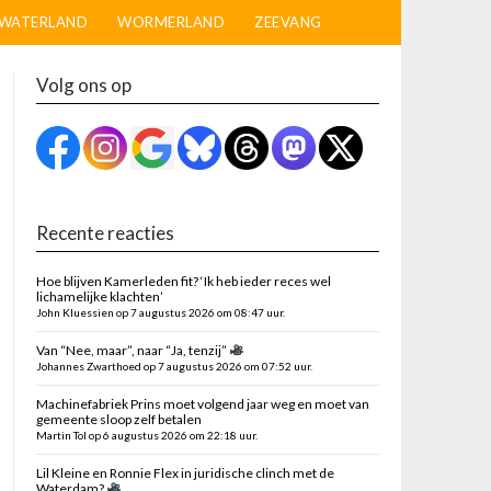
WATERLAND
WORMERLAND
ZEEVANG
Volg ons op
Recente reacties
Hoe blijven Kamerleden fit? ‘Ik heb ieder reces wel
lichamelijke klachten’
John Kluessien op 7 augustus 2026 om 08:47 uur.
Van “Nee, maar”, naar “Ja, tenzij”
Johannes Zwarthoed op 7 augustus 2026 om 07:52 uur.
Machinefabriek Prins moet volgend jaar weg en moet van
gemeente sloop zelf betalen
Martin Tol op 6 augustus 2026 om 22:18 uur.
Lil Kleine en Ronnie Flex in juridische clinch met de
Waterdam?