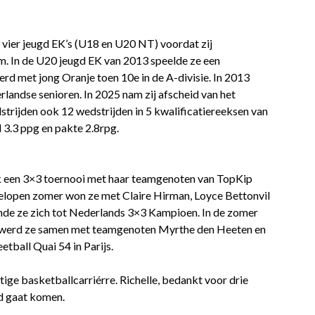
3 vier jeugd EK’s (U18 en U20 NT) voordat zij
m. In de U20 jeugd EK van 2013 speelde ze een
erd met jong Oranje toen 10e in de A-divisie. In 2013
rlandse senioren. In 2025 nam zij afscheid van het
trijden ook 12 wedstrijden in 5 kwalificatiereeksen van
3.3 ppg en pakte 2.8rpg.
k een 3×3 toernooi met haar teamgenoten van TopKip
gelopen zomer won ze met Claire Hirman, Loyce Bettonvil
nde ze zich tot Nederlands 3×3 Kampioen. In de zomer
s, werd ze samen met teamgenoten Myrthe den Heeten en
tball Quai 54 in Parijs.
tige basketballcarriérre. Richelle, bedankt voor drie
ad gaat komen.