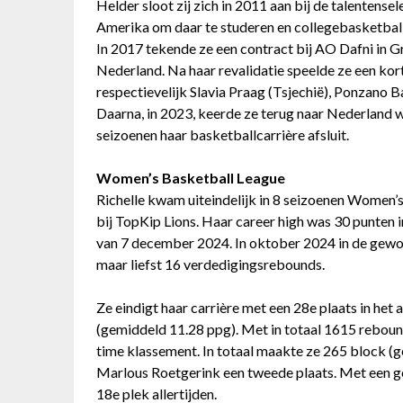
Helder sloot zij zich in 2011 aan bij de talentens
Amerika om daar te studeren en collegebasketball t
In 2017 tekende ze een contract bij AO Dafni in G
Nederland. Na haar revalidatie speelde ze een kor
respectievelijk Slavia Praag (Tsjechië), Ponzano Ba
Daarna, in 2023, keerde ze terug naar Nederland w
seizoenen haar basketballcarrière afsluit.
Women’s Basketball League
Richelle kwam uiteindelijk in 8 seizoenen Women’
bij TopKip Lions. Haar career high was 30 punten
van 7 december 2024. In oktober 2024 in de gewon
maar liefst 16 verdedigingsrebounds.
Ze eindigt haar carrière met een 28e plaats in he
(gemiddeld 11.28 ppg). Met in totaal 1615 rebound
time klassement. In totaal maakte ze 265 block (g
Marlous Roetgerink een tweede plaats. Met een ge
18e plek allertijden.