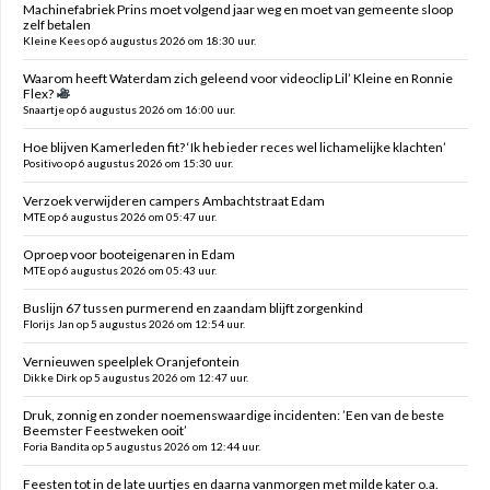
Machinefabriek Prins moet volgend jaar weg en moet van gemeente sloop
zelf betalen
Kleine Kees op 6 augustus 2026 om 18:30 uur.
Waarom heeft Waterdam zich geleend voor videoclip Lil’ Kleine en Ronnie
Flex?
Snaartje op 6 augustus 2026 om 16:00 uur.
Hoe blijven Kamerleden fit? ‘Ik heb ieder reces wel lichamelijke klachten’
Positivo op 6 augustus 2026 om 15:30 uur.
Verzoek verwijderen campers Ambachtstraat Edam
MTE op 6 augustus 2026 om 05:47 uur.
Oproep voor booteigenaren in Edam
MTE op 6 augustus 2026 om 05:43 uur.
Buslijn 67 tussen purmerend en zaandam blijft zorgenkind
Florijs Jan op 5 augustus 2026 om 12:54 uur.
Vernieuwen speelplek Oranjefontein
Dikke Dirk op 5 augustus 2026 om 12:47 uur.
Druk, zonnig en zonder noemenswaardige incidenten: ’Een van de beste
Beemster Feestweken ooit’
Foria Bandita op 5 augustus 2026 om 12:44 uur.
Feesten tot in de late uurtjes en daarna vanmorgen met milde kater o.a.