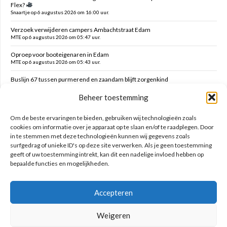
Flex?
Snaartje op 6 augustus 2026 om 16:00 uur.
Verzoek verwijderen campers Ambachtstraat Edam
MTE op 6 augustus 2026 om 05:47 uur.
Oproep voor booteigenaren in Edam
MTE op 6 augustus 2026 om 05:43 uur.
Buslijn 67 tussen purmerend en zaandam blijft zorgenkind
Florijs Jan op 5 augustus 2026 om 12:54 uur.
Beheer toestemming
Vernieuwen speelplek Oranjefontein
Dikke Dirk op 5 augustus 2026 om 12:47 uur.
Om de beste ervaringen te bieden, gebruiken wij technologieën zoals
cookies om informatie over je apparaat op te slaan en/of te raadplegen. Door
in te stemmen met deze technologieën kunnen wij gegevens zoals
Zoeken op deze site
surfgedrag of unieke ID's op deze site verwerken. Als je geen toestemming
geeft of uw toestemming intrekt, kan dit een nadelige invloed hebben op
bepaalde functies en mogelijkheden.
Accepteren
Weigeren