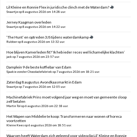
Lil Kleine en Ronnie Flex in juridische clinch met de Waterdam?
Snaartje op 8 augustus 2026 om 14:28 uur.
Jerney Kaagman overleden
Snaartje op 8 augustus 2026 om 14:22 uur.
‘The Hunt’ en optreden 3JS tijdens waterdamkamp
Rubber op 8 augustus 2026 om 13:32 uur.
Hoe blijven Kamerleden fit? ‘Ik heb ieder reces wel lichamelijke klachten’
jack op 7 augustus 2026 om 23:57 uur.
Damplein 9 de beste koffiebar van Edam
Sjaakie zonder Chocoladefabriek op 7 augustus 2026 om 18:21 uur.
Zaterdag 8 augustus Avondkaasmarkt in Edam
Snaartje op 7 augustus 2026 om 12:05 uur.
Machinefabriek Prins moet volgend jaar weg en moet van gemeente sloop
zelf betalen
Martin Tol op 6 augustus 2026 om 22:18 uur.
Het Wapen van Middelie te koop: Transformeren naar wonen of horeca
voortzetten
Kleine Kees op 6 augustus 2026 om 18:51 uur.
Waarom heeft Waterdam zich geleend voor videoclip Lil’ Kleine en Ronnie