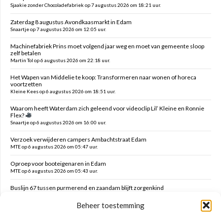
Sjaakie zonder Chocoladefabriek op 7 augustus 2026 om 18:21 uur.
Zaterdag 8 augustus Avondkaasmarkt in Edam
Snaartje op 7 augustus 2026 om 12:05 uur.
Machinefabriek Prins moet volgend jaar weg en moet van gemeente sloop
zelf betalen
Martin Tol op 6 augustus 2026 om 22:18 uur.
Het Wapen van Middelie te koop: Transformeren naar wonen of horeca
voortzetten
Kleine Kees op 6 augustus 2026 om 18:51 uur.
Waarom heeft Waterdam zich geleend voor videoclip Lil’ Kleine en Ronnie
Flex?
Snaartje op 6 augustus 2026 om 16:00 uur.
Verzoek verwijderen campers Ambachtstraat Edam
MTE op 6 augustus 2026 om 05:47 uur.
Oproep voor booteigenaren in Edam
MTE op 6 augustus 2026 om 05:43 uur.
Buslijn 67 tussen purmerend en zaandam blijft zorgenkind
Florijs Jan op 5 augustus 2026 om 12:54 uur.
Beheer toestemming
Vernieuwen speelplek Oranjefontein
Dikke Dirk op 5 augustus 2026 om 12:47 uur.