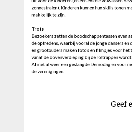
uit voor de kinderen (en een enkele volwassen be
zonnestralen). Kinderen kunnen hun skills tonen me
makkelijk te zijn.
Trots
Bezoekers zetten de boodschappentassen even aan
de optredens, waarbij vooral de jonge dansers en
en grootouders maken foto’s en filmpjes voor het t
vanaf de bovenverdieping bij de roltrappen wordt
Al met al weer een geslaagde Demodag en voor mee
de verenigingen.
Geef e