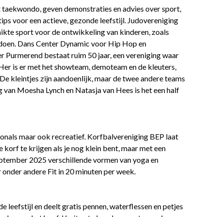
t taekwondo, geven demonstraties en advies over sport,
 tips voor een actieve, gezonde leefstijl. Judovereniging
hikte sport voor de ontwikkeling van kinderen, zoals
te doen. Dans Center Dynamic voor Hip Hop en
er Purmerend bestaat ruim 50 jaar, een vereniging waar
Her is er met het showteam, demoteam en de kleuters,
De kleintjes zijn aandoenlijk, maar de twee andere teams
ng van Moesha Lynch en Natasja van Hees is het een half
onals maar ook recreatief. Korfbalvereniging BEP laat
e korf te krijgen als je nog klein bent, maar met een
 september 2025 verschillende vormen van yoga en
r onder andere Fit in 20 minuten per week.
e leefstijl en deelt gratis pennen, waterflessen en petjes