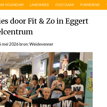
AM-VOLENDAM
LANDSMEER
OOSTZAAN
PURMEREND
es door Fit & Zo in Eggert
lcentrum
6 mei 2026
door
bron: Weidevenner
admin