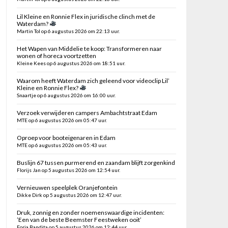
Lil Kleine en Ronnie Flex in juridische clinch met de
Waterdam?
Martin Tol op 6 augustus 2026 om 22:13 uur.
Het Wapen van Middelie te koop: Transformeren naar
wonen of horeca voortzetten
Kleine Kees op 6 augustus 2026 om 18:51 uur.
Waarom heeft Waterdam zich geleend voor videoclip Lil’
Kleine en Ronnie Flex?
Snaartje op 6 augustus 2026 om 16:00 uur.
Verzoek verwijderen campers Ambachtstraat Edam
MTE op 6 augustus 2026 om 05:47 uur.
Oproep voor booteigenaren in Edam
MTE op 6 augustus 2026 om 05:43 uur.
Buslijn 67 tussen purmerend en zaandam blijft zorgenkind
Florijs Jan op 5 augustus 2026 om 12:54 uur.
Vernieuwen speelplek Oranjefontein
Dikke Dirk op 5 augustus 2026 om 12:47 uur.
Druk, zonnig en zonder noemenswaardige incidenten:
’Een van de beste Beemster Feestweken ooit’
Foria Bandita op 5 augustus 2026 om 12:44 uur.