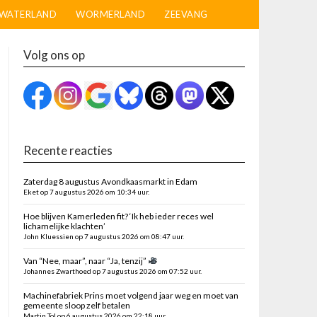
WATERLAND
WORMERLAND
ZEEVANG
Volg ons op
Recente reacties
Zaterdag 8 augustus Avondkaasmarkt in Edam
Eket op 7 augustus 2026 om 10:34 uur.
Hoe blijven Kamerleden fit? ‘Ik heb ieder reces wel
lichamelijke klachten’
John Kluessien op 7 augustus 2026 om 08:47 uur.
Van “Nee, maar”, naar “Ja, tenzij”
Johannes Zwarthoed op 7 augustus 2026 om 07:52 uur.
Machinefabriek Prins moet volgend jaar weg en moet van
gemeente sloop zelf betalen
Martin Tol op 6 augustus 2026 om 22:18 uur.