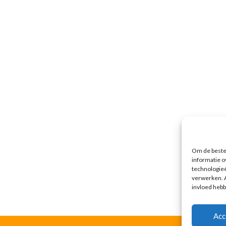
Om de beste 
informatie o
technologieë
verwerken. A
invloed hebb
Acc