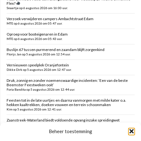
Flex?
Snaartje op 6 augustus 2026 om 16:00 uur.
Verzoek verwijderen campers Ambachtstraat Edam
MTE op 6 augustus 2026 om 05:47 uur.
Oproep voor booteigenaren in Edam
MTE op 6 augustus 2026 om 05:43 uur.
Buslijn 67 tussen purmerend en zaandam blijft zorgenkind
Florijs Jan op 5 augustus 2026 om 12:54 uur.
Vernieuwen speelplek Oranjefontein
Dikke Dirk op 5 augustus 2026 om 12:47 uur.
Druk, zonnig en zonder noemenswaardige incidenten: ’Een van de beste
Beemster Feestweken ooit’
Foria Bandita op 5 augustus 2026 om 12:44 uur.
Feesten tot in de late uurtjes en daarna vanmorgen met milde kater o.a.
hekken kaaltrekken, doeken vouwen en terrein schoonmaken
Kim op 5 augustus 2026 om 12:41 uur.
Zaanstreek-Waterland biedt voldoende opvang inzake spreidingwet
Mark op 5 augustus 2026 om 12:31 uur.
Beheer toestemming
Oud brandweercommandant Allard de Lange
Brammetje op 5 augustus 2026 om 10:46 uur.