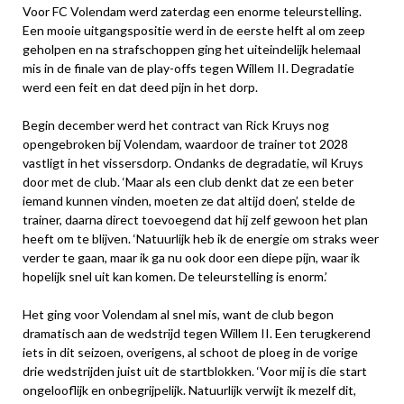
Voor FC Volendam werd zaterdag een enorme teleurstelling.
Een mooie uitgangspositie werd in de eerste helft al om zeep
geholpen en na strafschoppen ging het uiteindelijk helemaal
mis in de finale van de play-offs tegen Willem II. Degradatie
werd een feit en dat deed pijn in het dorp.
Begin december werd het contract van Rick Kruys nog
opengebroken bij Volendam, waardoor de trainer tot 2028
vastligt in het vissersdorp. Ondanks de degradatie, wil Kruys
door met de club. ‘Maar als een club denkt dat ze een beter
iemand kunnen vinden, moeten ze dat altijd doen’, stelde de
trainer, daarna direct toevoegend dat hij zelf gewoon het plan
heeft om te blijven. ‘Natuurlijk heb ik de energie om straks weer
verder te gaan, maar ik ga nu ook door een diepe pijn, waar ik
hopelijk snel uit kan komen. De teleurstelling is enorm.’
Het ging voor Volendam al snel mis, want de club begon
dramatisch aan de wedstrijd tegen Willem II. Een terugkerend
iets in dit seizoen, overigens, al schoot de ploeg in de vorige
drie wedstrijden juist uit de startblokken. ‘Voor mij is die start
ongelooflijk en onbegrijpelijk. Natuurlijk verwijt ik mezelf dit,