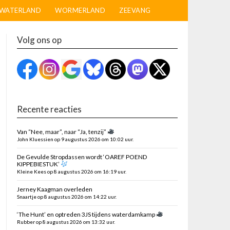
WATERLAND
WORMERLAND
ZEEVANG
Volg ons op
Recente reacties
Van “Nee, maar”, naar “Ja, tenzij”
John Kluessien op 9 augustus 2026 om 10:02 uur.
De Gevulde Stropdassen wordt ‘OAREF POEND
KIPPEBIESTUK’
Kleine Kees op 8 augustus 2026 om 16:19 uur.
Jerney Kaagman overleden
Snaartje op 8 augustus 2026 om 14:22 uur.
‘The Hunt’ en optreden 3JS tijdens waterdamkamp
Rubber op 8 augustus 2026 om 13:32 uur.