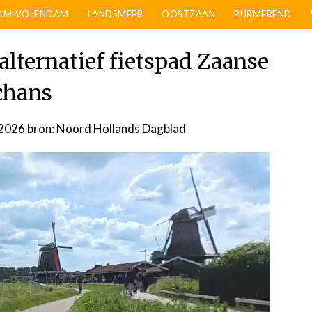
AM-VOLENDAM
LANDSMEER
OOSTZAAN
PURMEREND
alternatief fietspad Zaanse
chans
 2026
door
bron: Noord Hollands Dagblad
admin