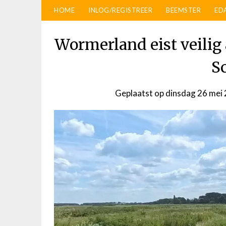
HOME
INLOG/REGISTREER
BEEMSTER
ED
Wormerland eist veilig 
S
Geplaatst op
dinsdag 26 mei