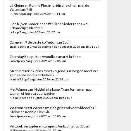
Lil Kleine en Ronnie Flex in juridische clinch met de
Waterdam?
Rubber op 8 augustus 2026 om 13:14 uur.
Hoe blijven Kamerleden fit? ‘Ik heb ieder reces wel
lichamelijke klachten’
jack op 7 augustus 2026 om 23:57 uur.
Damplein 9 de beste koffiebar van Edam
Sjaakie zonder Chocoladefabriek op 7 augustus 2026 om 18:21 uur.
Zaterdag 8 augustus Avondkaasmarkt in Edam
Snaartje op 7 augustus 2026 om 12:05 uur.
Machinefabriek Prins moet volgend jaar weg en moet van
gemeente sloop zelf betalen
Martin Tol op 6 augustus 2026 om 22:18 uur.
Het Wapen van Middelie te koop: Transformeren naar
wonen of horeca voortzetten
Kleine Kees op 6 augustus 2026 om 18:51 uur.
Waarom heeft Waterdam zich geleend voor videoclip Lil’
Kleine en Ronnie Flex?
Snaartje op 6 augustus 2026 om 16:00 uur.
Verzoek verwijderen campers Ambachtstraat Edam
MTE op 6 augustus 2026 om 05:47 uur.