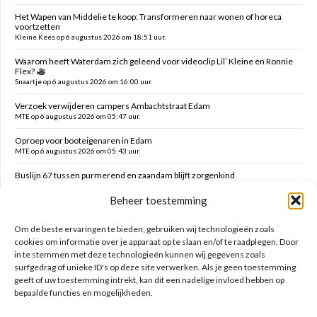
Het Wapen van Middelie te koop: Transformeren naar wonen of horeca
voortzetten
Kleine Kees op 6 augustus 2026 om 18:51 uur.
Waarom heeft Waterdam zich geleend voor videoclip Lil’ Kleine en Ronnie
Flex?
Snaartje op 6 augustus 2026 om 16:00 uur.
Verzoek verwijderen campers Ambachtstraat Edam
MTE op 6 augustus 2026 om 05:47 uur.
Oproep voor booteigenaren in Edam
MTE op 6 augustus 2026 om 05:43 uur.
Buslijn 67 tussen purmerend en zaandam blijft zorgenkind
Florijs Jan op 5 augustus 2026 om 12:54 uur.
Beheer toestemming
Vernieuwen speelplek Oranjefontein
Dikke Dirk op 5 augustus 2026 om 12:47 uur.
Om de beste ervaringen te bieden, gebruiken wij technologieën zoals
cookies om informatie over je apparaat op te slaan en/of te raadplegen. Door
in te stemmen met deze technologieën kunnen wij gegevens zoals
Zoeken op deze site
surfgedrag of unieke ID's op deze site verwerken. Als je geen toestemming
geeft of uw toestemming intrekt, kan dit een nadelige invloed hebben op
bepaalde functies en mogelijkheden.