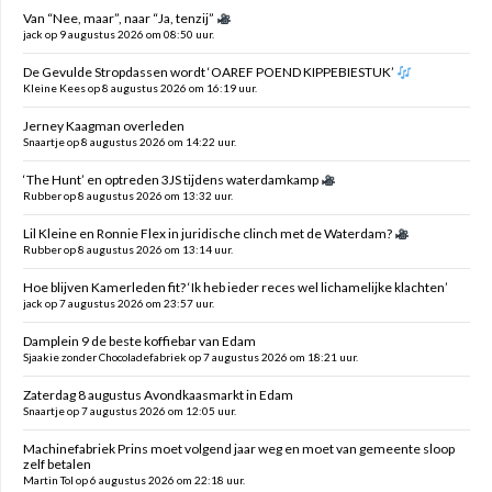
Van “Nee, maar”, naar “Ja, tenzij”
jack op 9 augustus 2026 om 08:50 uur.
De Gevulde Stropdassen wordt ‘OAREF POEND KIPPEBIESTUK’
Kleine Kees op 8 augustus 2026 om 16:19 uur.
Jerney Kaagman overleden
Snaartje op 8 augustus 2026 om 14:22 uur.
‘The Hunt’ en optreden 3JS tijdens waterdamkamp
Rubber op 8 augustus 2026 om 13:32 uur.
Lil Kleine en Ronnie Flex in juridische clinch met de Waterdam?
Rubber op 8 augustus 2026 om 13:14 uur.
Hoe blijven Kamerleden fit? ‘Ik heb ieder reces wel lichamelijke klachten’
jack op 7 augustus 2026 om 23:57 uur.
Damplein 9 de beste koffiebar van Edam
Sjaakie zonder Chocoladefabriek op 7 augustus 2026 om 18:21 uur.
Zaterdag 8 augustus Avondkaasmarkt in Edam
Snaartje op 7 augustus 2026 om 12:05 uur.
Machinefabriek Prins moet volgend jaar weg en moet van gemeente sloop
zelf betalen
Martin Tol op 6 augustus 2026 om 22:18 uur.