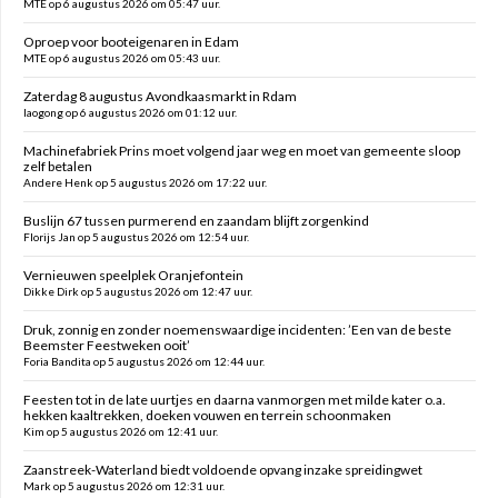
MTE op 6 augustus 2026 om 05:47 uur.
Oproep voor booteigenaren in Edam
MTE op 6 augustus 2026 om 05:43 uur.
Zaterdag 8 augustus Avondkaasmarkt in Rdam
laogong op 6 augustus 2026 om 01:12 uur.
Machinefabriek Prins moet volgend jaar weg en moet van gemeente sloop
zelf betalen
Andere Henk op 5 augustus 2026 om 17:22 uur.
Buslijn 67 tussen purmerend en zaandam blijft zorgenkind
Florijs Jan op 5 augustus 2026 om 12:54 uur.
Vernieuwen speelplek Oranjefontein
Dikke Dirk op 5 augustus 2026 om 12:47 uur.
Druk, zonnig en zonder noemenswaardige incidenten: ’Een van de beste
Beemster Feestweken ooit’
Foria Bandita op 5 augustus 2026 om 12:44 uur.
Feesten tot in de late uurtjes en daarna vanmorgen met milde kater o.a.
hekken kaaltrekken, doeken vouwen en terrein schoonmaken
Kim op 5 augustus 2026 om 12:41 uur.
Zaanstreek-Waterland biedt voldoende opvang inzake spreidingwet
Mark op 5 augustus 2026 om 12:31 uur.