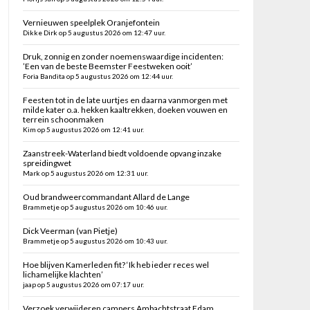
Vernieuwen speelplek Oranjefontein
Dikke Dirk op 5 augustus 2026 om 12:47 uur.
Druk, zonnig en zonder noemenswaardige incidenten:
’Een van de beste Beemster Feestweken ooit’
Foria Bandita op 5 augustus 2026 om 12:44 uur.
Feesten tot in de late uurtjes en daarna vanmorgen met
milde kater o.a. hekken kaaltrekken, doeken vouwen en
terrein schoonmaken
Kim op 5 augustus 2026 om 12:41 uur.
Zaanstreek-Waterland biedt voldoende opvang inzake
spreidingwet
Mark op 5 augustus 2026 om 12:31 uur.
Oud brandweercommandant Allard de Lange
Brammetje op 5 augustus 2026 om 10:46 uur.
Dick Veerman (van Pietje)
Brammetje op 5 augustus 2026 om 10:43 uur.
Hoe blijven Kamerleden fit? ‘Ik heb ieder reces wel
lichamelijke klachten’
jaap op 5 augustus 2026 om 07:17 uur.
Verzoek verwijderen campers Ambachtstraat Edam