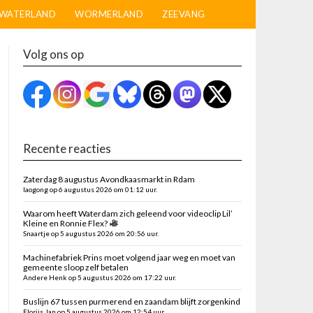
WATERLAND
WORMERLAND
ZEEVANG
Volg ons op
Recente reacties
Zaterdag 8 augustus Avondkaasmarkt in Rdam
laogong op 6 augustus 2026 om 01:12 uur.
Waarom heeft Waterdam zich geleend voor videoclip Lil’
Kleine en Ronnie Flex?
Snaartje op 5 augustus 2026 om 20:56 uur.
Machinefabriek Prins moet volgend jaar weg en moet van
gemeente sloop zelf betalen
Andere Henk op 5 augustus 2026 om 17:22 uur.
Buslijn 67 tussen purmerend en zaandam blijft zorgenkind
Florijs Jan op 5 augustus 2026 om 12:54 uur.