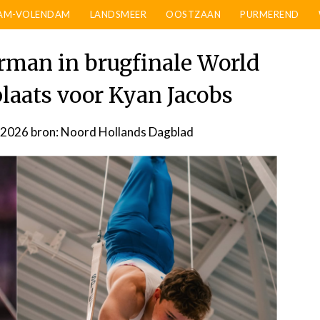
AM-VOLENDAM
LANDSMEER
OOSTZAAN
PURMEREND
rman in brugfinale World
plaats voor Kyan Jacobs
 2026
door
bron: Noord Hollands Dagblad
admin