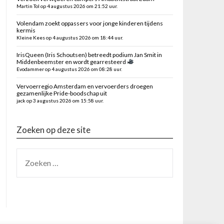
Martin Tol op 4 augustus 2026 om 21:52 uur.
Volendam zoekt oppassers voor jonge kinderen tijdens
kermis
Kleine Kees op 4 augustus 2026 om 18:44 uur.
IrisQueen (Iris Schoutsen) betreedt podium Jan Smit in
Middenbeemster en wordt gearresteerd
Evodammer op 4 augustus 2026 om 08:28 uur.
Vervoerregio Amsterdam en vervoerders droegen
gezamenlijke Pride-boodschap uit
jack op 3 augustus 2026 om 15:58 uur.
Zoeken op deze site