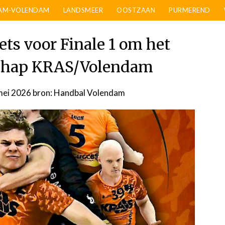
AM-VOLENDAM
LANDSMEER
OOSTZAAN
PURMEREND
ets voor Finale 1 om het
chap KRAS/Volendam
mei 2026
door
bron: Handbal Volendam
admin