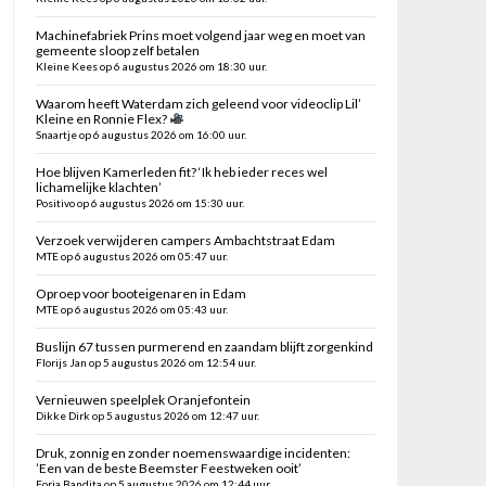
Machinefabriek Prins moet volgend jaar weg en moet van
gemeente sloop zelf betalen
Kleine Kees op 6 augustus 2026 om 18:30 uur.
Waarom heeft Waterdam zich geleend voor videoclip Lil’
Kleine en Ronnie Flex?
Snaartje op 6 augustus 2026 om 16:00 uur.
Hoe blijven Kamerleden fit? ‘Ik heb ieder reces wel
lichamelijke klachten’
Positivo op 6 augustus 2026 om 15:30 uur.
Verzoek verwijderen campers Ambachtstraat Edam
MTE op 6 augustus 2026 om 05:47 uur.
Oproep voor booteigenaren in Edam
MTE op 6 augustus 2026 om 05:43 uur.
Buslijn 67 tussen purmerend en zaandam blijft zorgenkind
Florijs Jan op 5 augustus 2026 om 12:54 uur.
Vernieuwen speelplek Oranjefontein
Dikke Dirk op 5 augustus 2026 om 12:47 uur.
Druk, zonnig en zonder noemenswaardige incidenten:
’Een van de beste Beemster Feestweken ooit’
Foria Bandita op 5 augustus 2026 om 12:44 uur.