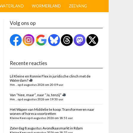
WATERLAND
WORMERLAND
ZEEVANG
Volg ons op
Recente reacties
Lil Kleine en Ronnie Flex in juridische clinch met de
Waterdam?
Hm ... op 6 augustus 2026 om 20:09 uur.
Van “Nee, maar”, naar “Ja, tenzij”
Hm ... op 6 augustus 2026 om 19:50 uur.
Het Wapen van Middelie te koop: Transformeren naar
wonen of horeca voortzetten
Kleine Kees op 6 augustus 2026 om 18:51 uur.
Zaterdag 8 augustus Avondkaasmarkt in Rdam
Kleine Kees op 6 augustus 2026 om 18:32 uur.