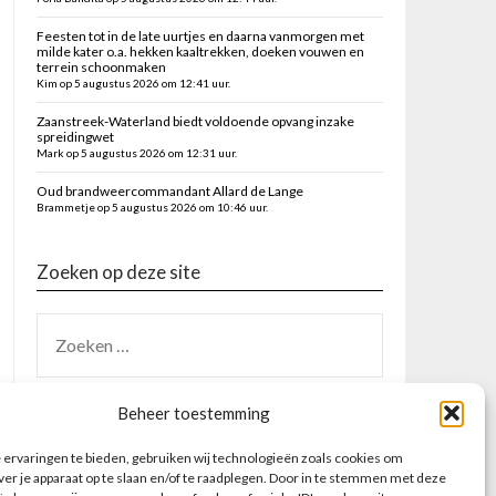
Feesten tot in de late uurtjes en daarna vanmorgen met
milde kater o.a. hekken kaaltrekken, doeken vouwen en
terrein schoonmaken
Kim op 5 augustus 2026 om 12:41 uur.
Zaanstreek-Waterland biedt voldoende opvang inzake
spreidingwet
Mark op 5 augustus 2026 om 12:31 uur.
Oud brandweercommandant Allard de Lange
Brammetje op 5 augustus 2026 om 10:46 uur.
Zoeken op deze site
Beheer toestemming
ervaringen te bieden, gebruiken wij technologieën zoals cookies om
ver je apparaat op te slaan en/of te raadplegen. Door in te stemmen met deze