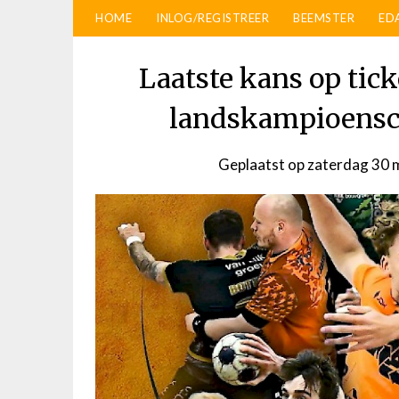
HOME
INLOG/REGISTREER
BEEMSTER
ED
Laatste kans op tick
landskampioens
Geplaatst op
zaterdag 30 