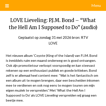
Menu
LOVE Lieveling: P.J.M. Bond – “What
the Hell Am I Supposed to Do” (audio)
Geplaatst op
zondag 31 mei 2026
door
bron: RTV
LOVE
admin
Het nieuwe album ‘Coyote (King of the Island) van P.J.M. Bond
is inmiddels ruim een maand onderweg en is goed ontvangen.
Ook zijn promotietour verloopt voorspoedig en kan steevast
rekenen op een enthousiast publiek en goede kritieken. Bond
zelf is er allemaal heel content mee: “Wat is het fantastisch om
een album uit te mogen brengen, daar een bescheiden inkomen
mee te verdienen en ook nog eens te mogen touren om mijn
eigen muziek te verspreiden.” Met ‘What the Hell Am I
Supposed to Do’ als LOVE Lieveling verspreiden wij graag een
beetje mee.