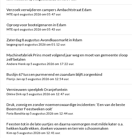
Verzoek verwijderen campers Ambachtstraat Edam
MTE op 6 augustus 2026 om 05:47 uur.
Oproep voor booteigenaren in Edam
MTE op 6 augustus 2026 om 05:43 uur.
Zaterdag 8 augustus Avondkaasmarkt in Rdam
laogong op 6 augustus 2026 om 01:12 uur.
Machinefabriek Prins moet volgend jaar weg en moet van gemeente sloop
zelf betalen
Andere Henk op 5 augustus 2026 om 17:22 uur.
Buslijn 67 tussen purmerend en zaandam blijft zorgenkind
Florijs Jan op 5 augustus 2026 om 12:54 uur.
Vernieuwen speelplek Oranjefontein
Dikke Dirk op 5 augustus 2026 om 12:47 uur.
Druk, zonnig en zonder noemenswaardige incidenten: ’Een van de beste
Beemster Feestweken ooit’
Foria Bandita op 5 augustus 2026 om 12:44 uur.
Feesten tot in de late uurtjes en daarna vanmorgen met milde kater o.a.
hekken kaaltrekken, doeken vouwen en terrein schoonmaken
Kim op 5 augustus 2026 om 12:41 uur.