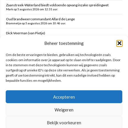
Zaanstreek-Waterland biedt voldoende opvang inzake spreidingwet
Mark op 5 augustus 2026 om 12:31 uur.
Oud brandweercommandant Allard de Lange
Brammetje op 5 augustus 2026 om 10:46 uur.
Dick Veerman (van Pietje)
Brammetje op 5 augustus 2026 om 10:43 uur.
Beheer toestemming
Volendam zoekt oppassers voor jonge kinderen tijdens kermis
Kleine Kees op 4 augustus 2026 om 18:44 uur.
Om de beste ervaringen te bieden, gebruiken wij technologieën zoals
cookies om informatie over je apparaat op te slaan en/of te raadplegen. Door
in te stemmen met deze technologieën kunnen wij gegevens zoals
Zoeken op deze site
surfgedrag of unieke ID's op deze site verwerken. Als je geen toestemming
geeft of uw toestemming intrekt, kan dit een nadelige invloed hebben op
bepaalde functies en mogelijkheden.
Accepteren
Weigeren
Bekijk voorkeuren
Geniet nooit met mate!