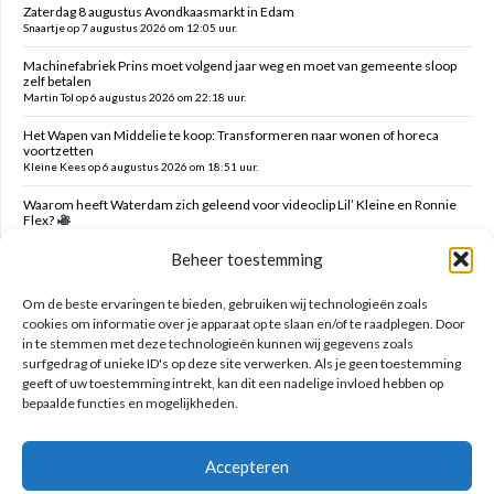
Zaterdag 8 augustus Avondkaasmarkt in Edam
Snaartje op 7 augustus 2026 om 12:05 uur.
Machinefabriek Prins moet volgend jaar weg en moet van gemeente sloop
zelf betalen
Martin Tol op 6 augustus 2026 om 22:18 uur.
Het Wapen van Middelie te koop: Transformeren naar wonen of horeca
voortzetten
Kleine Kees op 6 augustus 2026 om 18:51 uur.
Waarom heeft Waterdam zich geleend voor videoclip Lil’ Kleine en Ronnie
Flex?
Snaartje op 6 augustus 2026 om 16:00 uur.
Beheer toestemming
Verzoek verwijderen campers Ambachtstraat Edam
MTE op 6 augustus 2026 om 05:47 uur.
Om de beste ervaringen te bieden, gebruiken wij technologieën zoals
cookies om informatie over je apparaat op te slaan en/of te raadplegen. Door
in te stemmen met deze technologieën kunnen wij gegevens zoals
Zoeken op deze site
surfgedrag of unieke ID's op deze site verwerken. Als je geen toestemming
geeft of uw toestemming intrekt, kan dit een nadelige invloed hebben op
bepaalde functies en mogelijkheden.
Accepteren