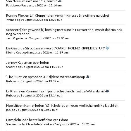
Van “Nee, maar”, naar “Ja, tenzij”
Positivo op 9 augustus 2026 om 15:14 uur.
Ronnie Flex en Lil’ Kleine halen verdrinkingsscène offline na ophef
Yvonne op 9 augustus 2026 om 13:23 uur.
Scooterrijder gewond bij botsing met auto in Purmerend, wordt daarna ook
nog overreden
Jaap Vogelaar op 9 augustus 2026 om 12:01 uur.
De Gevulde Stropdassen wordt ‘OAREF POEND KIPPEBIESTUK’
Kleine Kees op 8 augustus 2026 om 16:19 uur.
Jerney Kaagman overleden
Snaartje op 8 augustus 2026 om 14:22 uur.
‘The Hunt’ en optreden 3JS tijdens waterdamkamp
Rubber op 8 augustus 2026 om 13:32 uur.
Lil Kleine en Ronnie Flex in juridische clinch met de Waterdam?
Rubber op 8 augustus 2026 om 13:14 uur.
Hoe blijven Kamerleden fit? ‘Ik heb ieder reces wel lichamelijke klachten’
jack op 7 augustus 2026 om 23:57 uur.
Damplein 9 de beste koffiebar van Edam
Sjaakie zonder Chocoladefabriek op 7 augustus 2026 om 18:21 uur.