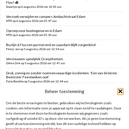
Flex?
Snaartje op 6 augustus 2026 om 16:00 uur.
Verzoek verwijderen campers Ambachtstraat Edam
MTE op 6 augustus 2026 om 05:47 uur.
Oproep voor booteigenaren in Edam
MTE op 6 augustus 2026 om 05:43 uur.
Buslijn 67 tussen purmerend en zaandam blijft zorgenkind
Florijs Jan op 5 augustus 2026 om 12:54 uur.
Vernieuwen speelplek Oranjefontein
Dikke Dirk op 5 augustus 2026 om 12:47 uur.
Druk, zonnig en zonder noemenswaardige incidenten: ’Een van de beste
Beemster Feestweken ooit’
Foria Bandita op 5 augustus 2026 om 12:44 uur.
Beheer toestemming
Feesten tot in de late uurtjes en daarna vanmorgen met milde kater o.a.
hekken kaaltrekken, doeken vouwen en terrein schoonmaken
Kim op 5 augustus 2026 om 12:41 uur.
Om de beste ervaringen te bieden, gebruiken wij technologieën zoals
cookies om informatie over je apparaat op te slaan en/of te raadplegen. Door
in te stemmen met deze technologieën kunnen wij gegevens zoals
Zoeken op deze site
surfgedrag of unieke ID's op deze site verwerken. Als je geen toestemming
geeft of uw toestemming intrekt, kan dit een nadelige invloed hebben op
bepaalde functies en mogelijkheden.