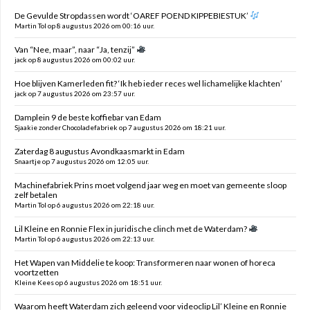
De Gevulde Stropdassen wordt ‘OAREF POEND KIPPEBIESTUK’
Martin Tol op 8 augustus 2026 om 00:16 uur.
Van “Nee, maar”, naar “Ja, tenzij”
jack op 8 augustus 2026 om 00:02 uur.
Hoe blijven Kamerleden fit? ‘Ik heb ieder reces wel lichamelijke klachten’
jack op 7 augustus 2026 om 23:57 uur.
Damplein 9 de beste koffiebar van Edam
Sjaakie zonder Chocoladefabriek op 7 augustus 2026 om 18:21 uur.
Zaterdag 8 augustus Avondkaasmarkt in Edam
Snaartje op 7 augustus 2026 om 12:05 uur.
Machinefabriek Prins moet volgend jaar weg en moet van gemeente sloop
zelf betalen
Martin Tol op 6 augustus 2026 om 22:18 uur.
Lil Kleine en Ronnie Flex in juridische clinch met de Waterdam?
Martin Tol op 6 augustus 2026 om 22:13 uur.
Het Wapen van Middelie te koop: Transformeren naar wonen of horeca
voortzetten
Kleine Kees op 6 augustus 2026 om 18:51 uur.
Waarom heeft Waterdam zich geleend voor videoclip Lil’ Kleine en Ronnie