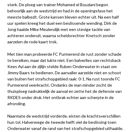
sterk. De ploeg van trainer Mohamed el Bouziani begon
behoorlijk aan de wedstrijd en had in de openingsfase het
meeste balbezit. Grote kansen bleven echter uit. Na een half
uur spelen kreeg het duel een beslissende wending. Dirk de
Jong haalde Mike Meulendijk met een stevige tackle van
achteren onderuit, waarna scheidsrechter Knetsch zonder
aarzelen de rode kaart trok.
Met tien man probeerde FC Purmerend de rust zonder schade
te bereiken, maar dat lukte niet. Een balverlies van rechtsback
Kees Ayi aan de zijlijn stelde Ruben Onderwater in staat om
Jimmy Baars te bedienen. De aanvaller aarzelde niet en schoot
van buiten het strafschopgebied raak: 0-1. Na rust toonde FC
Purmerend veerkracht. Ondanks de man minder zocht de
thuisploeg nadrukkelijk de aanval en zette het de defensie van
RKDES onder druk. Het ontbrak echter aan scherpte in de
afronding.
Naarmate de wedstrijd vorderde, eisten de krachtsverschillen
hun tol. Halverwege de tweede helft viel de beslissing toen
Onderwater vanaf de rand van het strafschopgebied uithaalde.