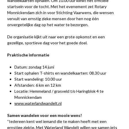
wandelkaarten ophalen. Om 10.00 uur klinkt het officiële
startsein voor de tocht. Met het evenement zet Rotary
Monnickendam zich in voor Stichting Vaarwens, die wensen
vervult van ernstig zieke mensen door hen nog één
onvergetelijke dag op het water te bezorgen.
De organisatie kijkt uit naar een grote opkomst en een
gezellige, sportieve dag voor het goede doel.
Praktische informatie
Datum: zondag 14 juni
Start ophalen T-shirts en wandelkaarten: 08.30 uur
Start wandeling: 10.00 uur
Afstanden: 6 km en 12 km
Locatie: Hemmeland / grasveld t/o Haringblok 4 te
Monnickendam
www.waterlandwandelt.nl
Samen wandelen voor een mooie wens!
“Iedereen kent wel iemand die te maken heeft met een
ernstige ziekte. Met Waterland Wandelt willen we samen iets