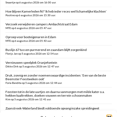
Snaartje op 6 augustus 2026 om 16:00 uur.
Hoe blijven Kamerleden fit? ‘Ik heb ieder reces wel lichamelijke klachten’
Positivo op 6 augustus 2026 om 15:30 uur.
Verzoek verwijderen campers Ambachtstraat Edam
MTE op 6 augustus 2026 om 05:47 uur.
Oproep voor booteigenaren in Edam
MTE op 6 augustus 2026 om 05:43 uur.
Buslijn 67 tussen purmerend en zaandam blijft zorgenkind
Florijs Jan op 5 augustus 2026 om 12:54 uur.
Vernieuwen speelplek Oranjefontein
Dikke Dirk op 5 augustus 2026 om 12:47 uur.
Druk, zonnig en zonder noemenswaardige incidenten: ’Een van de beste
Beemster Feestweken ooit’
Foria Bandita op 5 augustus 2026 om 12:44 uur.
Feesten tot in de late uurtjes en daarna vanmorgen met milde kater o.a.
hekken kaaltrekken, doeken vouwen en terrein schoonmaken
Kim op 5 augustus 2026 om 12:41 uur.
Zaanstreek-Waterland biedt voldoende opvang inzake spreidingwet
Mark op 5 augustus 2026 om 12:31 uur.