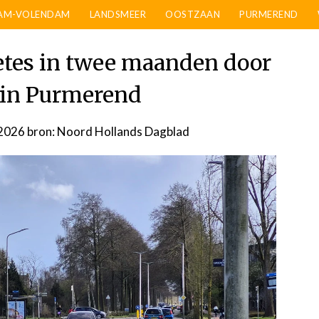
AM-VOLENDAM
LANDSMEER
OOSTZAAN
PURMEREND
oetes in twee maanden door
r in Purmerend
 2026
door
bron: Noord Hollands Dagblad
admin