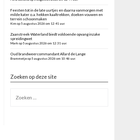
Feesten tot in de late uurtjes en daarna vanmorgen met
milde kater o.a. hekken kaaltrekken, doeken vouwen en
terrein schoonmaken
Kim op 5 augustus 2026 om 12:41 uur.
Zaanstreek-Waterland biedt voldoende opvang inzake
spreidingwet
Mark op 5 augustus 2026 om 12:31 uur.
Oud brandweercommandant Allard de Lange
Brammetje op 5 augustus 2026 om 10:46 uur.
Zoeken op deze site