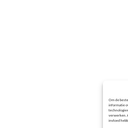
Om de beste 
informatie o
technologieë
verwerken. A
invloed hebb