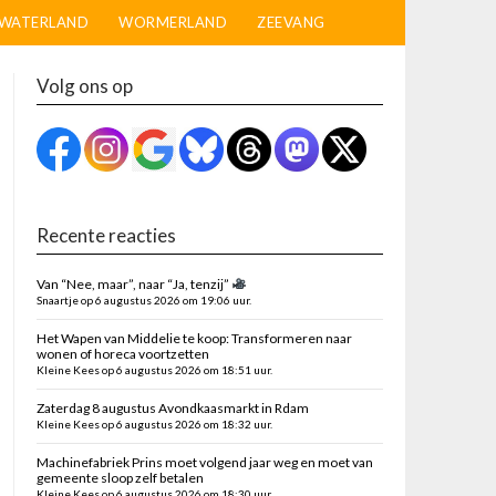
WATERLAND
WORMERLAND
ZEEVANG
Volg ons op
Recente reacties
Van “Nee, maar”, naar “Ja, tenzij”
Snaartje op 6 augustus 2026 om 19:06 uur.
Het Wapen van Middelie te koop: Transformeren naar
wonen of horeca voortzetten
Kleine Kees op 6 augustus 2026 om 18:51 uur.
Zaterdag 8 augustus Avondkaasmarkt in Rdam
Kleine Kees op 6 augustus 2026 om 18:32 uur.
Machinefabriek Prins moet volgend jaar weg en moet van
gemeente sloop zelf betalen
Kleine Kees op 6 augustus 2026 om 18:30 uur.