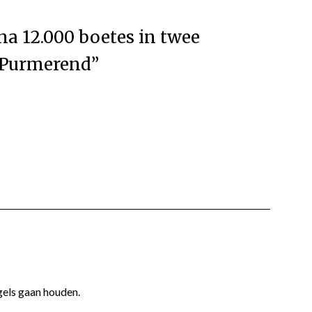
jna 12.000 boetes in twee
n Purmerend
”
gels gaan houden.