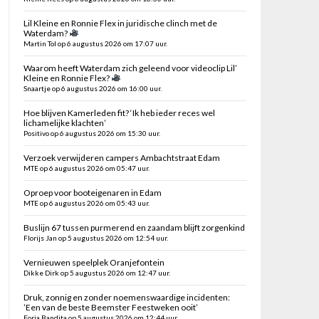
Lil Kleine en Ronnie Flex in juridische clinch met de
Waterdam?
Martin Tol op 6 augustus 2026 om 17:07 uur.
Waarom heeft Waterdam zich geleend voor videoclip Lil’
Kleine en Ronnie Flex?
Snaartje op 6 augustus 2026 om 16:00 uur.
Hoe blijven Kamerleden fit? ‘Ik heb ieder reces wel
lichamelijke klachten’
Positivo op 6 augustus 2026 om 15:30 uur.
Verzoek verwijderen campers Ambachtstraat Edam
MTE op 6 augustus 2026 om 05:47 uur.
Oproep voor booteigenaren in Edam
MTE op 6 augustus 2026 om 05:43 uur.
Buslijn 67 tussen purmerend en zaandam blijft zorgenkind
Florijs Jan op 5 augustus 2026 om 12:54 uur.
Vernieuwen speelplek Oranjefontein
Dikke Dirk op 5 augustus 2026 om 12:47 uur.
Druk, zonnig en zonder noemenswaardige incidenten:
’Een van de beste Beemster Feestweken ooit’
Foria Bandita op 5 augustus 2026 om 12:44 uur.