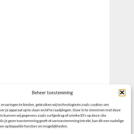
Beheer toestemming
ervaringen te bieden, gebruiken wij technologieën zoals cookies om
ver je apparaat op te slaan en/of te raadplegen. Door in te stemmen met deze
n kunnen wij gegevens zoals surfgedrag of unieke ID's op deze site
ls je geen toestemming geeft of uw toestemming intrekt, kan dit een nadelige
en op bepaalde functies en mogelijkheden.