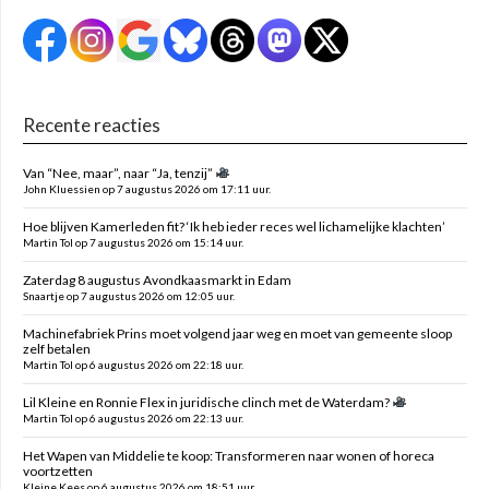
Recente reacties
Van “Nee, maar”, naar “Ja, tenzij”
John Kluessien op 7 augustus 2026 om 17:11 uur.
Hoe blijven Kamerleden fit? ‘Ik heb ieder reces wel lichamelijke klachten’
Martin Tol op 7 augustus 2026 om 15:14 uur.
Zaterdag 8 augustus Avondkaasmarkt in Edam
Snaartje op 7 augustus 2026 om 12:05 uur.
Machinefabriek Prins moet volgend jaar weg en moet van gemeente sloop
zelf betalen
Martin Tol op 6 augustus 2026 om 22:18 uur.
Lil Kleine en Ronnie Flex in juridische clinch met de Waterdam?
Martin Tol op 6 augustus 2026 om 22:13 uur.
Het Wapen van Middelie te koop: Transformeren naar wonen of horeca
voortzetten
Kleine Kees op 6 augustus 2026 om 18:51 uur.