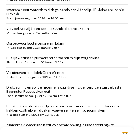
Waarom heeft Waterdam zich geleend voor videoclip Lil’ Kleine en Ronnie
Flex?
Snaartje op 6 augustus 2026 om 16:00 uur.
Verzoek verwijderen campers Ambachtstraat Edam
MTE op 6 augustus 2026 om 05:47 uur.
Oproep voor booteigenaren in Edam
MTE op 6 augustus 2026 om 05:43 uur.
Buslijn 67 tussen purmerend en zaandam blijft zorgenkind
Florijs Jan op 5 augustus 2026 om 12:54 uur.
Vernieuwen speelplek Oranjefontein
Dikke Dirk op 5 augustus 2026 om 12:47 uur.
Druk, zonnig en zonder noemenswaardige incidenten: ’Een van de beste
Beemster Feestweken ooit’
Foria Bandita op 5 augustus 2026 om 12:44 uur.
Feesten tot in de late uurtjes en daarna vanmorgen met milde kater o.a.
hekken kaaltrekken, doeken vouwen en terrein schoonmaken
Kim op 5 augustus 2026 om 12:41 uur.
Zaanstreek-Waterland biedt voldoende opvang inzake spreidingwet
Mark op 5 augustus 2026 om 12:31 uur.