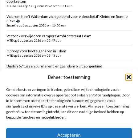
voortzetten
Kleine Kees op 6 augustus 2026 om 18:51 uur.
Waarom heeft Waterdam zich geleend voor videoclip Lil’ Kleine en Ronnie
Flex?
Snaartje op 6 augustus 2026 om 16:00 uur.
Verzoek verwijderen campers Ambachtstraat Edam
MTE op 6 augustus 2026 om 05:47 uur.
Oproep voor booteigenaren in Edam
MTE op 6 augustus 2026 om 05:43 uur.
Buslijn 67 tussen purmerend en zaandam blijft zorgenkind
Florijs Jan op 5 augustus 2026 om 12:54 uur.
Beheer toestemming
Vernieuwen speelplek Oranjefontein
Dikke Dirk op 5 augustus 2026 om 12:47 uur.
Om de beste ervaringen te bieden, gebruiken wij technologieën zoals
cookies om informatie over je apparaat op te slaan en/of te raadplegen. Door
in te stemmen met deze technologieën kunnen wij gegevens zoals
Zoeken op deze site
surfgedrag of unieke ID's op deze site verwerken. Als je geen toestemming
geeft of uw toestemming intrekt, kan dit een nadelige invloed hebben op
bepaalde functies en mogelijkheden.
Accepteren