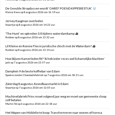
De Gevulde Stropdassen wordt ‘OAREF POEND KIPPEBIESTUK’
Kleine Kees op 8 augustus 2026 om 16:19 uur.
Jerney Kaagman overleden
Snaartje op 8 augustus 2026 om 14:22 uur.
‘The Hunt’ en optreden 3JS tijdens waterdamkamp
Rubber op 8 augustus 2026 om 13:32 uur.
Lil Kleine en Ronnie Flex in juridische clinch met de Waterdam?
Rubber op 8 augustus 2026 om 13:14 uur.
Hoe blijven Kamerleden fit? ‘Ik heb ieder reces wel lichamelijke klachten’
jack op 7 augustus 2026 om 23:57 uur.
Damplein 9 de beste koffiebar van Edam
Sjaakie zonder Chocoladefabriek op 7 augustus 2026 om 18:21 uur.
Zaterdag 8 augustus Avondkaasmarkt in Edam
Snaartje op 7 augustus 2026 om 12:05 uur.
Machinefabriek Prins moet volgend jaar weg en moet van gemeente sloop
zelf betalen
Martin Tol op 6 augustus 2026 om 22:18 uur.
Het Wapen van Middelie te koop: Transformeren naar wonen of horeca