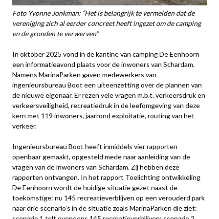
Foto Yvonne Jonkman: “Het is belangrijk te vermelden dat de
vereniging zich al eerder concreet heeft ingezet om de camping
en de gronden te verwerven”
In oktober 2025 vond in de kantine van camping De Eenhoorn
een informatieavond plaats voor de inwoners van Schardam.
Namens MarinaParken gaven medewerkers van
ingenieursbureau Boot een uiteenzetting over de plannen van
de nieuwe eigenaar. Er rezen vele vragen m.b.t. verkeersdruk en
verkeersveiligheid, recreatiedruk in de leefomgeving van deze
kern met 119 inwoners, jaarrond exploitatie, routing van het
verkeer.
Ingenieursbureau Boot heeft inmiddels vier rapporten
openbaar gemaakt, opgesteld mede naar aanleiding van de
vragen van de inwoners van Schardam. Zij hebben deze
rapporten ontvangen. In het rapport Toelichting ontwikkeling
De Eenhoorn wordt de huidige situatie gezet naast de
toekomstige: nu 145 recreatieverblijven op een verouderd park
naar drie scenario’s in de situatie zoals MarinaParken die ziet:
scenario 1 telt eveneens 145 recreatieverblijven; scenario 2