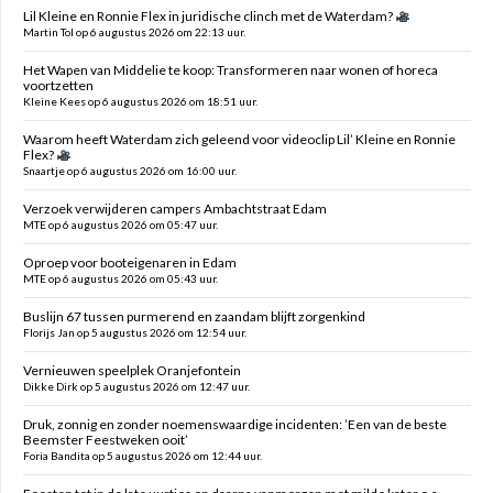
Lil Kleine en Ronnie Flex in juridische clinch met de Waterdam?
Martin Tol op 6 augustus 2026 om 22:13 uur.
Het Wapen van Middelie te koop: Transformeren naar wonen of horeca
voortzetten
Kleine Kees op 6 augustus 2026 om 18:51 uur.
Waarom heeft Waterdam zich geleend voor videoclip Lil’ Kleine en Ronnie
Flex?
Snaartje op 6 augustus 2026 om 16:00 uur.
Verzoek verwijderen campers Ambachtstraat Edam
MTE op 6 augustus 2026 om 05:47 uur.
Oproep voor booteigenaren in Edam
MTE op 6 augustus 2026 om 05:43 uur.
Buslijn 67 tussen purmerend en zaandam blijft zorgenkind
Florijs Jan op 5 augustus 2026 om 12:54 uur.
Vernieuwen speelplek Oranjefontein
Dikke Dirk op 5 augustus 2026 om 12:47 uur.
Druk, zonnig en zonder noemenswaardige incidenten: ’Een van de beste
Beemster Feestweken ooit’
Foria Bandita op 5 augustus 2026 om 12:44 uur.