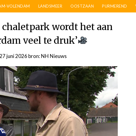
AM-VOLENDAM
LANDSMEER
OOSTZAAN
PURMEREND
 chaletpark wordt het aan
rdam veel te druk’
27 juni 2026
door
bron: NH Nieuws
admin