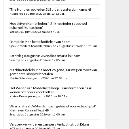
‘The Hunt’ en optreden 3JS tijdens waterdamkamp
Rubber op 8 augustus 2026 om 13:32 uur.
Hoe blijven Kamerleden fit? ‘Ik heb ieder reces wel
lichamelijke klachten’
jack op 7 augustus 2026 om 23:57 uur.
Damplein 9 de beste koffiebar van Edam
Sjaakie zonder Chocoladefabriek op 7 augustus 2026 om 18:21 uur.
Zaterdag 8 augustus Avondkaasmarkt in Edam
Snaartje op 7 augustus 2026 om 12:05 uur.
Machinefabriek Prins moet volgend jaar weg en moet van
gemeente sloop zelf betalen
Martin Tol op 6 augustus 2026 om 22:18 uur.
Het Wapen van Middelie te koop: Transformeren naar
wonen of horeca voortzetten
Kleine Kees op 6 augustus 2026 om 18:51 uur.
Waarom heeft Waterdam zich geleend voor videoclip Lil’
Kleine en Ronnie Flex?
Snaartje op 6 augustus 2026 om 16:00 uur.
Verzoek verwijderen campers Ambachtstraat Edam
MTE op 6 augustus 2026 om 05:47 uur.