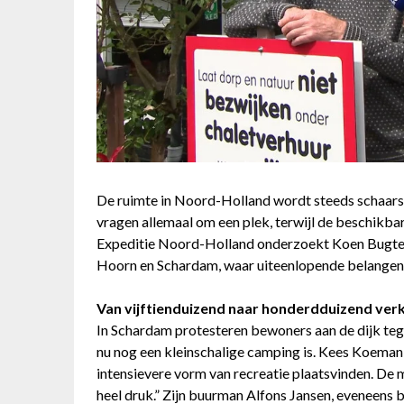
De ruimte in Noord-Holland wordt steeds schaarse
vragen allemaal om een plek, terwijl de beschikbar
Expeditie Noord-Holland onderzoekt Koen Bugter 
Hoorn en Schardam, waar uiteenlopende belange
Van vijftienduizend naar honderdduizend ve
In Schardam protesteren bewoners aan de dijk teg
nu nog een kleinschalige camping is. Kees Koeman w
intensievere vorm van recreatie plaatsvinden. De
heel druk.” Zijn buurman Alfons Jansen, eveneens b