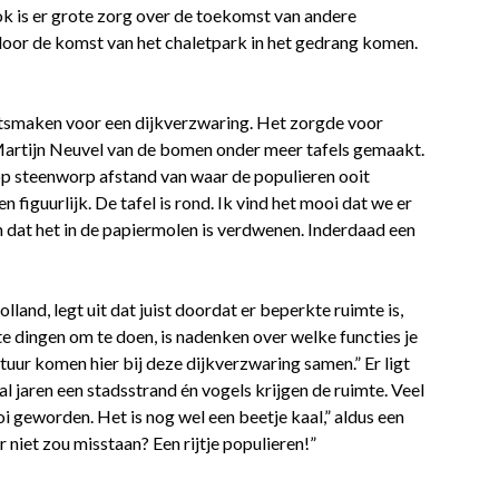
k is er grote zorg over de toekomst van andere
door de komst van het chaletpark in het gedrang komen.
atsmaken voor een dijkverzwaring. Het zorgde voor
Martijn Neuvel van de bomen onder meer tafels gemaakt.
 op steenworp afstand van waar de populieren ooit
en figuurlijk. De tafel is rond. Ik vind het mooi dat we er
 dat het in de papiermolen is verdwenen. Inderdaad een
and, legt uit dat juist doordat er beperkte ruimte is,
 dingen om te doen, is nadenken over welke functies je
uur komen hier bij deze dijkverzwaring samen.” Er ligt
l jaren een stadsstrand én vogels krijgen de ruimte. Veel
i geworden. Het is nog wel een beetje kaal,” aldus een
 niet zou misstaan? Een rijtje populieren!”