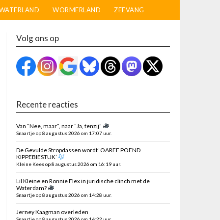
WATERLAND
WORMERLAND
ZEEVANG
Volg ons op
Recente reacties
Van “Nee, maar”, naar “Ja, tenzij”
Snaartje op 8 augustus 2026 om 17:07 uur.
De Gevulde Stropdassen wordt ‘OAREF POEND
KIPPEBIESTUK’
Kleine Kees op 8 augustus 2026 om 16:19 uur.
Lil Kleine en Ronnie Flex in juridische clinch met de
Waterdam?
Snaartje op 8 augustus 2026 om 14:28 uur.
Jerney Kaagman overleden
Snaartje op 8 augustus 2026 om 14:22 uur.