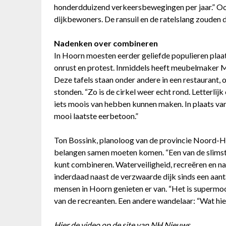
honderdduizend verkeersbewegingen per jaar.” Oo
dijkbewoners. De ransuil en de ratelslang zouden 
Nadenken over combineren
In Hoorn moesten eerder geliefde populieren pla
onrust en protest. Inmiddels heeft meubelmaker 
Deze tafels staan onder andere in een restaurant,
stonden. “Zo is de cirkel weer echt rond. Letterlijk 
iets moois van hebben kunnen maken. In plaats van
mooi laatste eerbetoon.”
Ton Bossink, planoloog van de provincie Noord-Holl
belangen samen moeten komen. “Een van de slimste
kunt combineren. Waterveiligheid, recreëren en nat
inderdaad naast de verzwaarde dijk sinds een aanta
mensen in Hoorn genieten er van. “Het is supermoo
van de recreanten. Een andere wandelaar: “Wat hier
Hier
de video op de site van NH Nieuws.