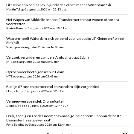
Lil Kleine en Ronnie Flex in juridische clinch met de Waterdam?
Martin Tol op 6 augustus 2026 om 22:13 uur.
Het Wapen van Middelie te koop: Transformeren naar wonen of horeca
voortzetten
Kleine Kees op 6 augustus 2026 om 18:51 uur.
Waarom heeft Waterdam zich geleend voor videoclip Lil’ Kleine en Ronnie
Flex?
Snaartje op 6 augustus 2026 om 16:00 uur.
Verzoek verwijderen campers Ambachtstraat Edam
MTE op 6 augustus 2026 om 05:47 uur.
Oproep voor booteigenaren in Edam
MTE op 6 augustus 2026 om 05:43 uur.
Buslijn 67 tussen purmerend en zaandam blijft zorgenkind
Florijs Jan op 5 augustus 2026 om 12:54 uur.
Vernieuwen speelplek Oranjefontein
Dikke Dirk op 5 augustus 2026 om 12:47 uur.
Druk, zonnig en zonder noemenswaardige incidenten: ’Een van de beste
Beemster Feestweken ooit’
Foria Bandita op 5 augustus 2026 om 12:44 uur.