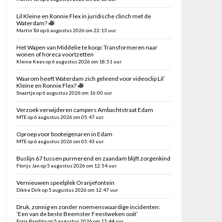
Lil Kleine en Ronnie Flex in juridische clinch met de
Waterdam?
Martin Tol op 6 augustus 2026 om 22:13 uur.
Het Wapen van Middelie te koop: Transformeren naar
wonen of horeca voortzetten
Kleine Kees op 6 augustus 2026 om 18:51 uur.
Waarom heeft Waterdam zich geleend voor videoclip Lil’
Kleine en Ronnie Flex?
Snaartje op 6 augustus 2026 om 16:00 uur.
Verzoek verwijderen campers Ambachtstraat Edam
MTE op 6 augustus 2026 om 05:47 uur.
Oproep voor booteigenaren in Edam
MTE op 6 augustus 2026 om 05:43 uur.
Buslijn 67 tussen purmerend en zaandam blijft zorgenkind
Florijs Jan op 5 augustus 2026 om 12:54 uur.
Vernieuwen speelplek Oranjefontein
Dikke Dirk op 5 augustus 2026 om 12:47 uur.
Druk, zonnig en zonder noemenswaardige incidenten:
’Een van de beste Beemster Feestweken ooit’
Foria Bandita op 5 augustus 2026 om 12:44 uur.