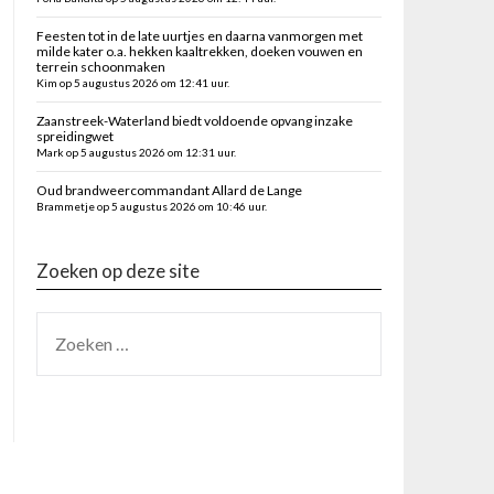
Feesten tot in de late uurtjes en daarna vanmorgen met
milde kater o.a. hekken kaaltrekken, doeken vouwen en
terrein schoonmaken
Kim op 5 augustus 2026 om 12:41 uur.
Zaanstreek-Waterland biedt voldoende opvang inzake
spreidingwet
Mark op 5 augustus 2026 om 12:31 uur.
Oud brandweercommandant Allard de Lange
Brammetje op 5 augustus 2026 om 10:46 uur.
Zoeken op deze site