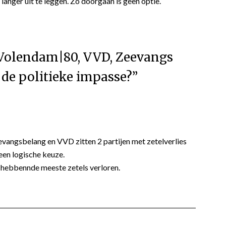
langer uit te leggen. Zo doorgaan is geen optie.
 Volendam|80, VVD, Zeevangs
 de politieke impasse?
”
vangsbelang en VVD zitten 2 partijen met zetelverlies
geen logische keuze.
hebbennde meeste zetels verloren.