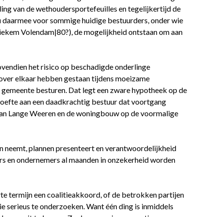
ng van de wethoudersportefeuilles en tegelijkertijd de
u daarmee voor sommige huidige bestuurders, onder wie
iekem Volendam|80?), de mogelijkheid ontstaan om aan
ovendien het risico op beschadigde onderlinge
over elkaar hebben gestaan tijdens moeizame
 gemeente besturen. Dat legt een zware hypotheek op de
oefte aan een daadkrachtig bestuur dat voortgang
 van Lange Weeren en de woningbouw op de voormalige
n neemt, plannen presenteert en verantwoordelijkheid
ers en ondernemers al maanden in onzekerheid worden
orte termijn een coalitieakkoord, of de betrokken partijen
serieus te onderzoeken. Want één ding is inmiddels