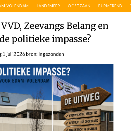
AM-VOLENDAM
LANDSMEER
OOSTZAAN
PURMEREND
, VVD, Zeevangs Belang en
 de politieke impasse?
1 juli 2026
door
bron: Ingezonden
admin