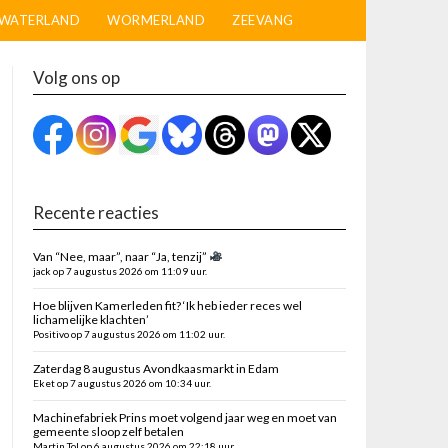
WATERLAND
WORMERLAND
ZEEVANG
Volg ons op
Recente reacties
Van “Nee, maar”, naar “Ja, tenzij”
jack op 7 augustus 2026 om 11:09 uur.
Hoe blijven Kamerleden fit? ‘Ik heb ieder reces wel
lichamelijke klachten’
Positivo op 7 augustus 2026 om 11:02 uur.
Zaterdag 8 augustus Avondkaasmarkt in Edam
Eket op 7 augustus 2026 om 10:34 uur.
Machinefabriek Prins moet volgend jaar weg en moet van
gemeente sloop zelf betalen
Martin Tol op 6 augustus 2026 om 22:18 uur.