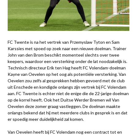
FC Twente is na het vertrek van Przemyslaw Tyton en Sam
Karssies met spoed op zoek naar een nieuwe doelman. Trainer
John van den Brom beschikt momenteel slechts over twee
keepers, waardoor een versterking onder de lat noodzakelijk is.
Technisch directeur Erik ten Hag heeft FC Volendam-doelman
Kayne van Oevelen op het oog als potentiële versterking. Van
Oevelen zou zelfs al gesprekken hebben gevoerd met de club
uit Enschede en kondigde onlangs zijn vertrek bij FC Volendam
aan. FC Twente is echter niet de enige die de 22-jarige doelman
op de korrel heeft. Ook het Duitse Werder Bremen wil Van
Oevelen deze zomer graag vastleggen. De doelman maakte
onlangs bekend dat hij met meerdere clubs in gesprek is en dat
er spoedig meer duidelijkheid zal komen.
Van Oevelen heeft bij FC Volendam nog een contract tot en