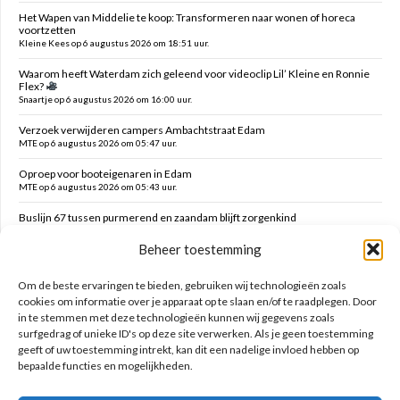
Het Wapen van Middelie te koop: Transformeren naar wonen of horeca
voortzetten
Kleine Kees op 6 augustus 2026 om 18:51 uur.
Waarom heeft Waterdam zich geleend voor videoclip Lil’ Kleine en Ronnie
Flex?
Snaartje op 6 augustus 2026 om 16:00 uur.
Verzoek verwijderen campers Ambachtstraat Edam
MTE op 6 augustus 2026 om 05:47 uur.
Oproep voor booteigenaren in Edam
MTE op 6 augustus 2026 om 05:43 uur.
Buslijn 67 tussen purmerend en zaandam blijft zorgenkind
Florijs Jan op 5 augustus 2026 om 12:54 uur.
Beheer toestemming
Vernieuwen speelplek Oranjefontein
Dikke Dirk op 5 augustus 2026 om 12:47 uur.
Om de beste ervaringen te bieden, gebruiken wij technologieën zoals
cookies om informatie over je apparaat op te slaan en/of te raadplegen. Door
in te stemmen met deze technologieën kunnen wij gegevens zoals
Zoeken op deze site
surfgedrag of unieke ID's op deze site verwerken. Als je geen toestemming
geeft of uw toestemming intrekt, kan dit een nadelige invloed hebben op
bepaalde functies en mogelijkheden.