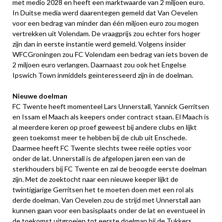
met medio 2028 en heeft een marktwaarde van 2 miljoen euro.
In Duitse media werd daarentegen gemeld dat Van Oevelen
voor een bedrag van minder dan één miljoen euro zou mogen
vertrekken uit Volendam. De vraagprijs zou echter fors hoger
zijn dan in eerste instantie werd gemeld. Volgens insider
WFCGroningen zou FC Volendam een bedrag van iets boven de
2 miljoen euro verlangen. Daarnaast zou ook het Engelse
Ipswich Town inmiddels geïnteresseerd zijn in de doelman.
Nieuwe doelman
FC Twente heeft momenteel Lars Unnerstall, Yannick Gerritsen
en Issam el Maach als keepers onder contract staan. El Maach is
al meerdere keren op proef geweest bij andere clubs en lijkt
geen toekomst meer te hebben bij de club uit Enschede.
Daarmee heeft FC Twente slechts twee reële opties voor
onder de lat. Unnerstall is de afgelopen jaren een van de
sterkhouders bij FC Twente en zal de beoogde eerste doelman
zijn. Met de zoektocht naar een nieuwe keeper lijkt de
twintigjarige Gerritsen het te moeten doen met een rol als
derde doelman. Van Oevelen zou de strijd met Unnerstall aan
kunnen gaan voor een basisplaats onder de lat en eventueel in
de toekomst uitgroeien tot eerste doelman bij de Tukkers.