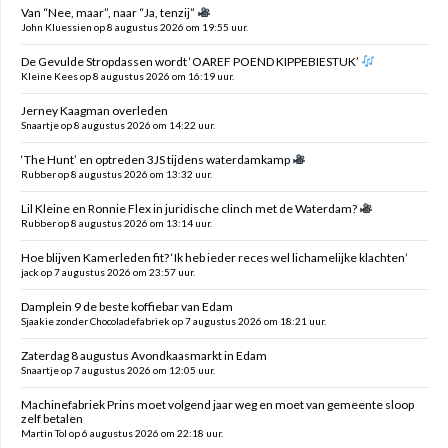
Van “Nee, maar”, naar “Ja, tenzij”
John Kluessien op 8 augustus 2026 om 19:55 uur.
De Gevulde Stropdassen wordt ‘OAREF POEND KIPPEBIESTUK’
Kleine Kees op 8 augustus 2026 om 16:19 uur.
Jerney Kaagman overleden
Snaartje op 8 augustus 2026 om 14:22 uur.
‘The Hunt’ en optreden 3JS tijdens waterdamkamp
Rubber op 8 augustus 2026 om 13:32 uur.
Lil Kleine en Ronnie Flex in juridische clinch met de Waterdam?
Rubber op 8 augustus 2026 om 13:14 uur.
Hoe blijven Kamerleden fit? ‘Ik heb ieder reces wel lichamelijke klachten’
jack op 7 augustus 2026 om 23:57 uur.
Damplein 9 de beste koffiebar van Edam
Sjaakie zonder Chocoladefabriek op 7 augustus 2026 om 18:21 uur.
Zaterdag 8 augustus Avondkaasmarkt in Edam
Snaartje op 7 augustus 2026 om 12:05 uur.
Machinefabriek Prins moet volgend jaar weg en moet van gemeente sloop
zelf betalen
Martin Tol op 6 augustus 2026 om 22:18 uur.