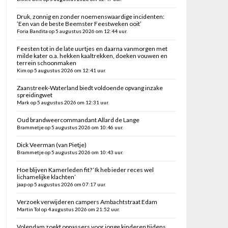
Druk, zonnig en zonder noemenswaardige incidenten:
’Een van de beste Beemster Feestweken ooit’
Foria Bandita op 5 augustus 2026 om 12:44 uur.
Feesten tot in de late uurtjes en daarna vanmorgen met
milde kater o.a. hekken kaaltrekken, doeken vouwen en
terrein schoonmaken
Kim op 5 augustus 2026 om 12:41 uur.
Zaanstreek-Waterland biedt voldoende opvang inzake
spreidingwet
Mark op 5 augustus 2026 om 12:31 uur.
Oud brandweercommandant Allard de Lange
Brammetje op 5 augustus 2026 om 10:46 uur.
Dick Veerman (van Pietje)
Brammetje op 5 augustus 2026 om 10:43 uur.
Hoe blijven Kamerleden fit? ‘Ik heb ieder reces wel
lichamelijke klachten’
jaap op 5 augustus 2026 om 07:17 uur.
Verzoek verwijderen campers Ambachtstraat Edam
Martin Tol op 4 augustus 2026 om 21:52 uur.
Volendam zoekt oppassers voor jonge kinderen tijdens