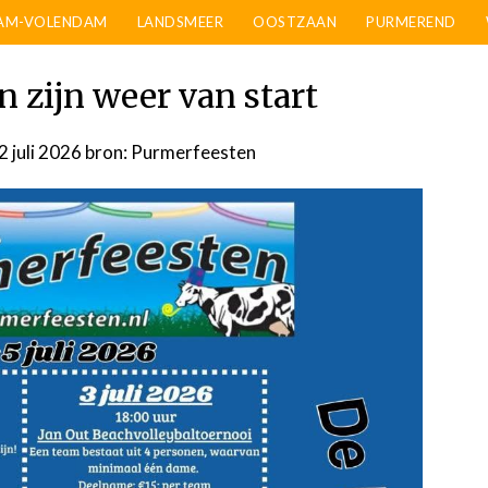
AM-VOLENDAM
LANDSMEER
OOSTZAAN
PURMEREND
 zijn weer van start
 juli 2026
door
bron: Purmerfeesten
admin