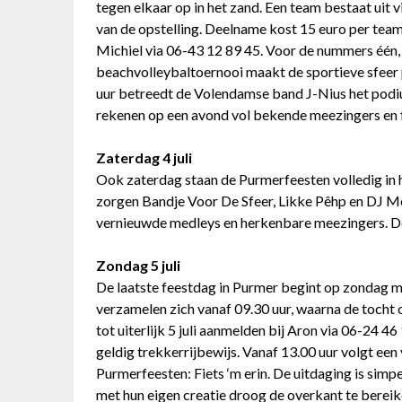
tegen elkaar op in het zand. Een team bestaat uit
van de opstelling. Deelname kost 15 euro per team.
Michiel via 06-43 12 89 45. Voor de nummers één, t
beachvolleybaltoernooi maakt de sportieve sfeer 
uur betreedt de Volendamse band J-Nius het pod
rekenen op een avond vol bekende meezingers en 
Zaterdag 4 juli
Ook zaterdag staan de Purmerfeesten volledig in h
zorgen Bandje Voor De Sfeer, Likke Pêhp en DJ Me
vernieuwde medleys en herkenbare meezingers. De
Zondag 5 juli
De laatste feestdag in Purmer begint op zondag 
verzamelen zich vanaf 09.30 uur, waarna de tocht 
tot uiterlijk 5 juli aanmelden bij Aron via 06-24 46
geldig trekkerrijbewijs. Vanaf 13.00 uur volgt ee
Purmerfeesten: Fiets ‘m erin. De uitdaging is sim
met hun eigen creatie droog de overkant te bereik