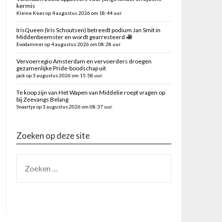
kermis
Kleine Kees op 4 augustus 2026 om 18:44 uur.
IrisQueen (Iris Schoutsen) betreedt podium Jan Smit in
Middenbeemster en wordt gearresteerd
Evodammer op 4 augustus 2026 om 08:28 uur.
Vervoerregio Amsterdam en vervoerders droegen
gezamenlijke Pride-boodschap uit
jack op 3 augustus 2026 om 15:58 uur.
Te koop zijn van Het Wapen van Middelie roept vragen op
bij Zeevangs Belang
Snaartje op 3 augustus 2026 om 08:37 uur.
Zoeken op deze site