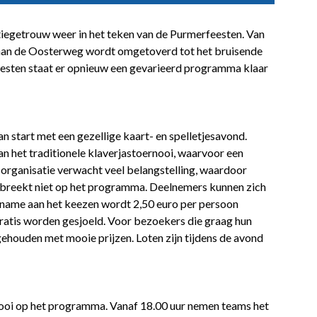
tiegetrouw weer in het teken van de Purmerfeesten. Van
n aan de Oosterweg wordt omgetoverd tot het bruisende
eesten staat er opnieuw een gevarieerd programma klaar
 start met een gezellige kaart- en spelletjesavond.
n het traditionele klaverjastoernooi, waarvoor een
organisatie verwacht veel belangstelling, waardoor
ontbreekt niet op het programma. Deelnemers kunnen zich
elname aan het keezen wordt 2,50 euro per persoon
ratis worden gesjoeld. Voor bezoekers die graag hun
gehouden met mooie prijzen. Loten zijn tijdens de avond
nooi op het programma. Vanaf 18.00 uur nemen teams het