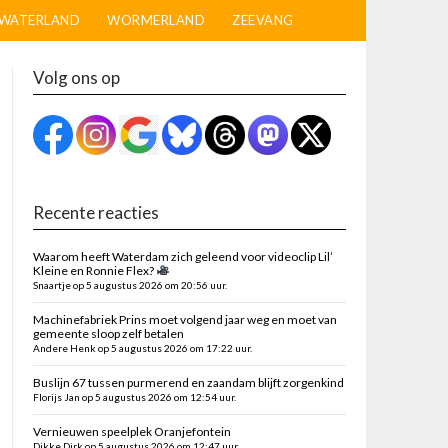
WATERLAND
WORMERLAND
ZEEVANG
Volg ons op
Recente reacties
Waarom heeft Waterdam zich geleend voor videoclip Lil’
Kleine en Ronnie Flex?
Snaartje op 5 augustus 2026 om 20:56 uur.
Machinefabriek Prins moet volgend jaar weg en moet van
gemeente sloop zelf betalen
Andere Henk op 5 augustus 2026 om 17:22 uur.
Buslijn 67 tussen purmerend en zaandam blijft zorgenkind
Florijs Jan op 5 augustus 2026 om 12:54 uur.
Vernieuwen speelplek Oranjefontein
Dikke Dirk op 5 augustus 2026 om 12:47 uur.