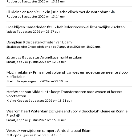
Rubber op 8 augustus 2026 om 13:32 uur.
Lil Kleine en Ronnie Flex in juridische clinch met de Waterdam?
Rubber op 8 augustus 2026 om 13:14 uur.
Hoe blijven Kamerleden fit? ‘Ik heb ieder reces wel lichamelijke klachten’
jack op 7 augustus 2026 om 23:57 uur.
Damplein 9 de beste koffiebar van Edam
Sjaakie zonder Chocoladefabriek op 7 augustus 2026 om 18:21 uur.
Zaterdag 8 augustus Avondkaasmarkt in Edam
Snaartje op 7 augustus 2026 om 12:05 uur.
Machinefabriek Prins moet volgend jaar weg en moet van gemeente sloop
zelf betalen
Martin Tol op 6 augustus 2026 om 22:18 uur.
Het Wapen van Middelie te koop: Transformeren naar wonen of horeca
voortzetten
Kleine Kees op 6 augustus 2026 om 18:51 uur.
Waarom heeft Waterdam zich geleend voor videoclip Lil’ Kleine en Ronnie
Flex?
Snaartje op 6 augustus 2026 om 16:00 uur.
Verzoek verwijderen campers Ambachtstraat Edam
MTE op 6 augustus 2026 om 05:47 uur.