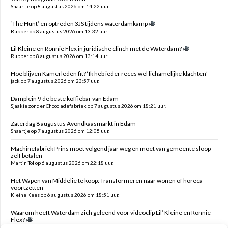
Snaartje op 8 augustus 2026 om 14:22 uur.
‘The Hunt’ en optreden 3JS tijdens waterdamkamp
Rubber op 8 augustus 2026 om 13:32 uur.
Lil Kleine en Ronnie Flex in juridische clinch met de Waterdam?
Rubber op 8 augustus 2026 om 13:14 uur.
Hoe blijven Kamerleden fit? ‘Ik heb ieder reces wel lichamelijke klachten’
jack op 7 augustus 2026 om 23:57 uur.
Damplein 9 de beste koffiebar van Edam
Sjaakie zonder Chocoladefabriek op 7 augustus 2026 om 18:21 uur.
Zaterdag 8 augustus Avondkaasmarkt in Edam
Snaartje op 7 augustus 2026 om 12:05 uur.
Machinefabriek Prins moet volgend jaar weg en moet van gemeente sloop
zelf betalen
Martin Tol op 6 augustus 2026 om 22:18 uur.
Het Wapen van Middelie te koop: Transformeren naar wonen of horeca
voortzetten
Kleine Kees op 6 augustus 2026 om 18:51 uur.
Waarom heeft Waterdam zich geleend voor videoclip Lil’ Kleine en Ronnie
Flex?
Snaartje op 6 augustus 2026 om 16:00 uur.