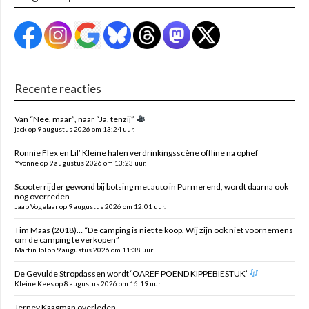
Recente reacties
Van “Nee, maar”, naar “Ja, tenzij”
jack op 9 augustus 2026 om 13:24 uur.
Ronnie Flex en Lil’ Kleine halen verdrinkingsscène offline na ophef
Yvonne op 9 augustus 2026 om 13:23 uur.
Scooterrijder gewond bij botsing met auto in Purmerend, wordt daarna ook
nog overreden
Jaap Vogelaar op 9 augustus 2026 om 12:01 uur.
Tim Maas (2018)… “De camping is niet te koop. Wij zijn ook niet voornemens
om de camping te verkopen”
Martin Tol op 9 augustus 2026 om 11:38 uur.
De Gevulde Stropdassen wordt ‘OAREF POEND KIPPEBIESTUK’
Kleine Kees op 8 augustus 2026 om 16:19 uur.
Jerney Kaagman overleden