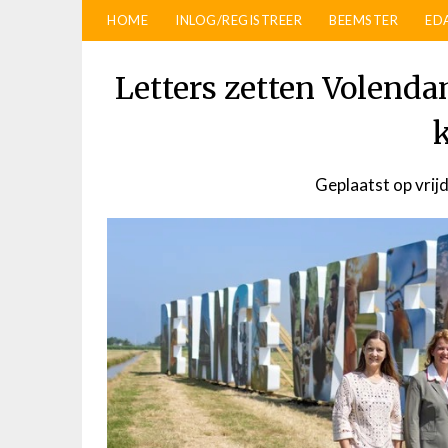
HOME
INLOG/REGISTREER
BEEMSTER
ED
Letters zetten Volend
Geplaatst op
vrij