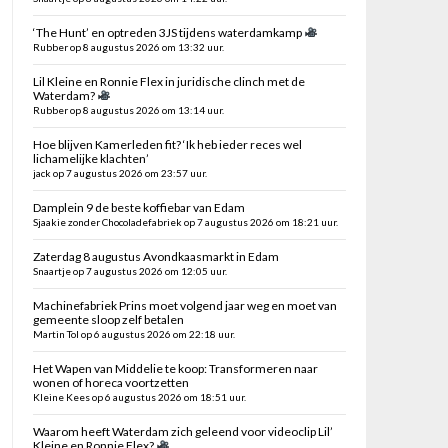
‘The Hunt’ en optreden 3JS tijdens waterdamkamp
Rubber op 8 augustus 2026 om 13:32 uur.
Lil Kleine en Ronnie Flex in juridische clinch met de
Waterdam?
Rubber op 8 augustus 2026 om 13:14 uur.
Hoe blijven Kamerleden fit? ‘Ik heb ieder reces wel
lichamelijke klachten’
jack op 7 augustus 2026 om 23:57 uur.
Damplein 9 de beste koffiebar van Edam
Sjaakie zonder Chocoladefabriek op 7 augustus 2026 om 18:21 uur.
Zaterdag 8 augustus Avondkaasmarkt in Edam
Snaartje op 7 augustus 2026 om 12:05 uur.
Machinefabriek Prins moet volgend jaar weg en moet van
gemeente sloop zelf betalen
Martin Tol op 6 augustus 2026 om 22:18 uur.
Het Wapen van Middelie te koop: Transformeren naar
wonen of horeca voortzetten
Kleine Kees op 6 augustus 2026 om 18:51 uur.
Waarom heeft Waterdam zich geleend voor videoclip Lil’
Kleine en Ronnie Flex?