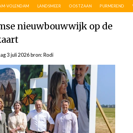
AM-VOLENDAM
LANDSMEER
OOSTZAAN
PURMEREND
amse nieuwbouwwijk op de
kaart
dag 3 juli 2026
door
bron: Rodi
admin