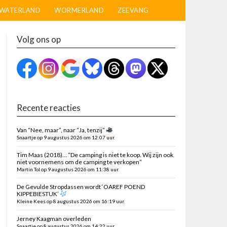
WATERLAND
WORMERLAND
ZEEVANG
Volg ons op
Recente reacties
Van “Nee, maar”, naar “Ja, tenzij”
Snaartje op 9 augustus 2026 om 12:07 uur.
Tim Maas (2018)… “De camping is niet te koop. Wij zijn ook
niet voornemens om de camping te verkopen”
Martin Tol op 9 augustus 2026 om 11:38 uur.
De Gevulde Stropdassen wordt ‘OAREF POEND
KIPPEBIESTUK’
Kleine Kees op 8 augustus 2026 om 16:19 uur.
Jerney Kaagman overleden
Snaartje op 8 augustus 2026 om 14:22 uur.