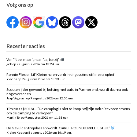
Volg ons op
Recente reacties
Van “Nee, maar”, naar “Ja, tenzij”
jack op 9 augustus 2026 om 13:24 uur.
Ronnie Flex en Lil’ Kleine halen verdrinkingsscène offline na ophef
Yvonne op 9 augustus 2026 om 13:23 uur.
Scooterrijder gewond bij botsing met auto in Purmerend, wordt daarna ook
nog overreden
Jaap Vogelaar op 9 augustus 2026 om 12:01 uur.
Tim Maas (2018)… “De camping is niet te koop. Wij zijn ook niet voornemens
om de camping te verkopen”
Martin Tol op 9 augustus 2026 om 11:38 uur.
De Gevulde Stropdassen wordt ‘OAREF POEND KIPPEBIESTUK’
Kleine Kees op 8 augustus 2026 om 16:19 uur.