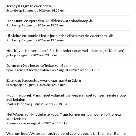
Jerney Kaagman overleden
Snaartje op 8 augustus 2026 om 14:22 uur.
‘The Hunt’ en optreden 3JS tijdens waterdamkamp
Rubber op 8 augustus 2026 om 13:32 uur.
Lil Kleine en Ronnie Flex in juridische clinch met de Waterdam?
Rubber op 8 augustus 2026 om 13:14 uur.
Hoe blijven Kamerleden fit? ‘Ik heb ieder reces wel lichamelijke klachten’
jack op 7 augustus 2026 om 23:57 uur.
Damplein 9 de beste koffiebar van Edam
Sjaakie zonder Chocoladefabriek op 7 augustus 2026 om 18:21 uur.
Zaterdag 8 augustus Avondkaasmarkt in Edam
Snaartje op 7 augustus 2026 om 12:05 uur.
Machinefabriek Prins moet volgend jaar weg en moet van gemeente sloop
zelf betalen
Martin Tol op 6 augustus 2026 om 22:18 uur.
Het Wapen van Middelie te koop: Transformeren naar wonen of horeca
voortzetten
Kleine Kees op 6 augustus 2026 om 18:51 uur.
Waarom heeft Waterdam zich geleend voor videoclip Lil’ Kleine en Ronnie