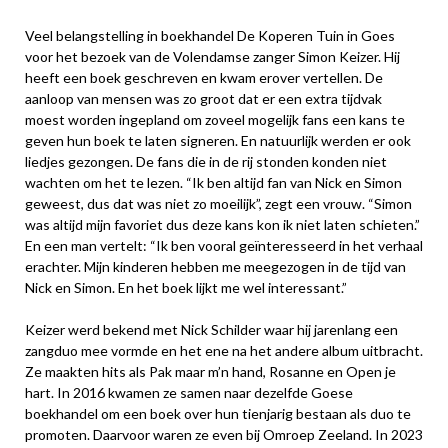
Veel belangstelling in boekhandel De Koperen Tuin in Goes
voor het bezoek van de Volendamse zanger Simon Keizer. Hij
heeft een boek geschreven en kwam erover vertellen. De
aanloop van mensen was zo groot dat er een extra tijdvak
moest worden ingepland om zoveel mogelijk fans een kans te
geven hun boek te laten signeren. En natuurlijk werden er ook
liedjes gezongen. De fans die in de rij stonden konden niet
wachten om het te lezen. “Ik ben altijd fan van Nick en Simon
geweest, dus dat was niet zo moeilijk”, zegt een vrouw. “Simon
was altijd mijn favoriet dus deze kans kon ik niet laten schieten.”
En een man vertelt: “Ik ben vooral geïnteresseerd in het verhaal
erachter. Mijn kinderen hebben me meegezogen in de tijd van
Nick en Simon. En het boek lijkt me wel interessant.”
Keizer werd bekend met Nick Schilder waar hij jarenlang een
zangduo mee vormde en het ene na het andere album uitbracht.
Ze maakten hits als Pak maar m’n hand, Rosanne en Open je
hart. In 2016 kwamen ze samen naar dezelfde Goese
boekhandel om een boek over hun tienjarig bestaan als duo te
promoten. Daarvoor waren ze even bij Omroep Zeeland. In 2023