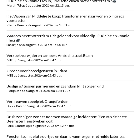
Lil Kleine en Ronnie Flex in juridische clinch met de Waterdam?
Martin Tol op 6 augustus 2026 om 22:13 uur.
Het Wapen van Middelie te koop: Transformeren naar wonen of horeca
voortzetten
Kleine Kees op 6 augustus 2026 om 18:51 uur.
Waarom heeft Waterdam zich geleend voor videoclip Lil’ Kleine en Ronnie
Flex?
Snaartje op 6 augustus 2026 om 16:00 uur.
Verzoek verwijderen campers Ambachtstraat Edam
MTE op 6 augustus 2026 om 05:47 uur.
Oproep voor booteigenaren in Edam
MTE op 6 augustus 2026 om 05:43 uur.
Buslijn 67 tussen purmerend en zaandam blijft zorgenkind
Florijs Jan op 5 augustus 2026 om 12:54 uur.
Vernieuwen speelplek Oranjefontein
Dikke Dirk op 5 augustus 2026 om 12:47 uur.
Druk, zonnig en zonder noemenswaardige incidenten: ’Een van de beste
Beemster Feestweken ooit’
Foria Bandita op 5 augustus 2026 om 12:44 uur.
Feesten tot in de late uurtjes en daarna vanmorgen met milde kater o.a.