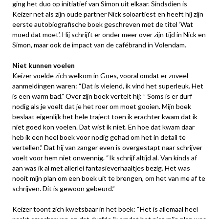
ging het duo op initiatief van Simon uit elkaar. Sindsdien is
Keizer net als zijn oude partner Nick soloartiest en heeft hij zijn
eerste autobiografische boek geschreven met de titel ‘Wat
moed dat moet’. Hij schrijft er onder meer over zijn tijd in Nick en
Simon, maar ook de impact van de cafébrand in Volendam.
Niet kunnen voelen
Keizer voelde zich welkom in Goes, vooral omdat er zoveel
aanmeldingen waren: “Dat is vleiend, ik vind het superleuk. Het
is een warm bad.” Over zijn boek vertelt hij: ” Soms is er durf
nodig als je voelt dat je het roer om moet gooien. Mijn boek
beslaat eigenlijk het hele traject toen ik erachter kwam dat ik
niet goed kon voelen. Dat wist ik niet. En hoe dat kwam daar
heb ik een heel boek voor nodig gehad om het in detail te
vertellen.” Dat hij van zanger even is overgestapt naar schrijver
voelt voor hem niet onwennig. “Ik schrijf altijd al. Van kinds af
aan was ik al met allerlei fantasieverhaaltjes bezig. Het was
nooit mijn plan om een boek uit te brengen, om het van me af te
schrijven. Dit is gewoon gebeurd.”
Keizer toont zich kwetsbaar in het boek: “Het is allemaal heel