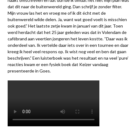
naakt omschreven en dat durfde ik omdat het niet mijn plan was
dat dit naar de buitenwereld ging. Dan schrijf je zonder filter.
Mijn vrouw las het en vroeg me of ik dit écht met de
buitenwereld wilde delen. Ja, want wat goed voelt is misschien
ook goed.” Het laatste zetje kwam in januari van dit jaar. Toen
werd herdacht dat het 25 jaar geleden was dat in Volendam de
cafébrand aan veertien jongeren het leven kostte. “Daar was ik
onderdeel van. Ik vertelde daar iets over in een tournee en daar
kreeg ik heel veel respons op. Ik wist nog veel en ben dat gaan
beschrijven.” Een luisterboek was het resultaat en na veel ‘pure’
reacties kwam er een fysiek boek dat Keizer vandaag
presenteerde in Goes.