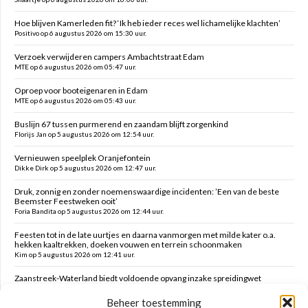
Hoe blijven Kamerleden fit? ‘Ik heb ieder reces wel lichamelijke klachten’
Positivo op 6 augustus 2026 om 15:30 uur.
Verzoek verwijderen campers Ambachtstraat Edam
MTE op 6 augustus 2026 om 05:47 uur.
Oproep voor booteigenaren in Edam
MTE op 6 augustus 2026 om 05:43 uur.
Buslijn 67 tussen purmerend en zaandam blijft zorgenkind
Florijs Jan op 5 augustus 2026 om 12:54 uur.
Vernieuwen speelplek Oranjefontein
Dikke Dirk op 5 augustus 2026 om 12:47 uur.
Druk, zonnig en zonder noemenswaardige incidenten: ’Een van de beste
Beemster Feestweken ooit’
Foria Bandita op 5 augustus 2026 om 12:44 uur.
Feesten tot in de late uurtjes en daarna vanmorgen met milde kater o.a.
hekken kaaltrekken, doeken vouwen en terrein schoonmaken
Kim op 5 augustus 2026 om 12:41 uur.
Zaanstreek-Waterland biedt voldoende opvang inzake spreidingwet
Mark op 5 augustus 2026 om 12:31 uur.
Beheer toestemming