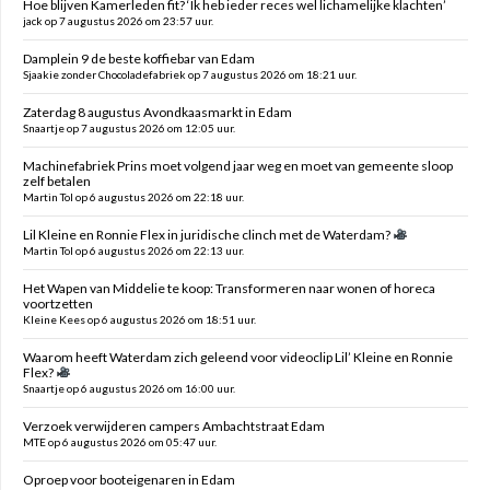
Hoe blijven Kamerleden fit? ‘Ik heb ieder reces wel lichamelijke klachten’
jack op 7 augustus 2026 om 23:57 uur.
Damplein 9 de beste koffiebar van Edam
Sjaakie zonder Chocoladefabriek op 7 augustus 2026 om 18:21 uur.
Zaterdag 8 augustus Avondkaasmarkt in Edam
Snaartje op 7 augustus 2026 om 12:05 uur.
Machinefabriek Prins moet volgend jaar weg en moet van gemeente sloop
zelf betalen
Martin Tol op 6 augustus 2026 om 22:18 uur.
Lil Kleine en Ronnie Flex in juridische clinch met de Waterdam?
Martin Tol op 6 augustus 2026 om 22:13 uur.
Het Wapen van Middelie te koop: Transformeren naar wonen of horeca
voortzetten
Kleine Kees op 6 augustus 2026 om 18:51 uur.
Waarom heeft Waterdam zich geleend voor videoclip Lil’ Kleine en Ronnie
Flex?
Snaartje op 6 augustus 2026 om 16:00 uur.
Verzoek verwijderen campers Ambachtstraat Edam
MTE op 6 augustus 2026 om 05:47 uur.
Oproep voor booteigenaren in Edam