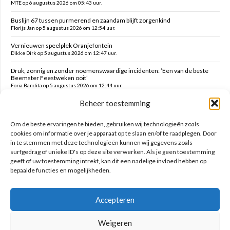
MTE op 6 augustus 2026 om 05:43 uur.
Buslijn 67 tussen purmerend en zaandam blijft zorgenkind
Florijs Jan op 5 augustus 2026 om 12:54 uur.
Vernieuwen speelplek Oranjefontein
Dikke Dirk op 5 augustus 2026 om 12:47 uur.
Druk, zonnig en zonder noemenswaardige incidenten: ’Een van de beste
Beemster Feestweken ooit’
Foria Bandita op 5 augustus 2026 om 12:44 uur.
Beheer toestemming
Feesten tot in de late uurtjes en daarna vanmorgen met milde kater o.a.
hekken kaaltrekken, doeken vouwen en terrein schoonmaken
Kim op 5 augustus 2026 om 12:41 uur.
Om de beste ervaringen te bieden, gebruiken wij technologieën zoals
cookies om informatie over je apparaat op te slaan en/of te raadplegen. Door
in te stemmen met deze technologieën kunnen wij gegevens zoals
Zoeken op deze site
surfgedrag of unieke ID's op deze site verwerken. Als je geen toestemming
geeft of uw toestemming intrekt, kan dit een nadelige invloed hebben op
bepaalde functies en mogelijkheden.
Accepteren
Weigeren