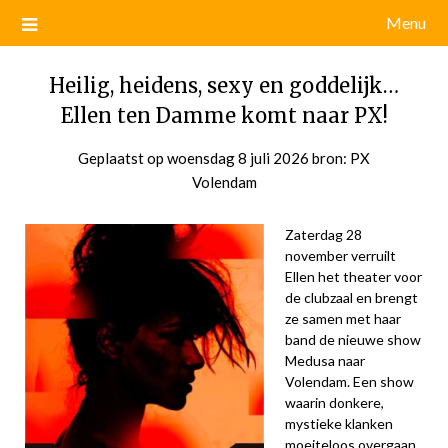
Menu
Heilig, heidens, sexy en goddelijk…
Ellen ten Damme komt naar PX!
Geplaatst op
woensdag 8 juli 2026
door
bron: PX
Volendam
admin
Zaterdag 28
november verruilt
Ellen het theater voor
de clubzaal en brengt
ze samen met haar
band de nieuwe show
Medusa naar
Volendam. Een show
waarin donkere,
mystieke klanken
moeiteloos overgaan