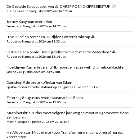
De Gevulde Stropdassen wordt ‘OAREF POEND KIPPEBIESTUK’
Kleine Kees op 8 augustus 2026 om 16:19 uur.
Jerney Kaagman overleden
Snaartje op 8 augustus 2026 om 14:22 uur.
‘The Hunt’ en optreden 3JS tijdens waterdamkamp
Rubber op 8 augustus 2026 om 13:32 uur.
Lil Kleine en Ronnie Flex in juridische clinch met de Waterdam?
Rubber op 8 augustus 2026 om 13:14 uur.
Hoe blijven Kamerleden fit? ‘Ik heb ieder reces wel lichamelijke klachten’
jack op 7 augustus 2026 om 23:57 uur.
Damplein 9 de beste koffiebar van Edam
Sjaakie zonder Chocoladefabriek op 7 augustus 2026 om 18:21 uur.
Zaterdag 8 augustus Avondkaasmarkt in Edam
Snaartje op 7 augustus 2026 om 12:05 uur.
Machinefabriek Prins moet volgend jaar weg en moet van gemeente sloop
zelf betalen
Martin Tol op 6 augustus 2026 om 22:18 uur.
Het Wapen van Middelie te koop: Transformeren naar wonen of horeca
voortzetten