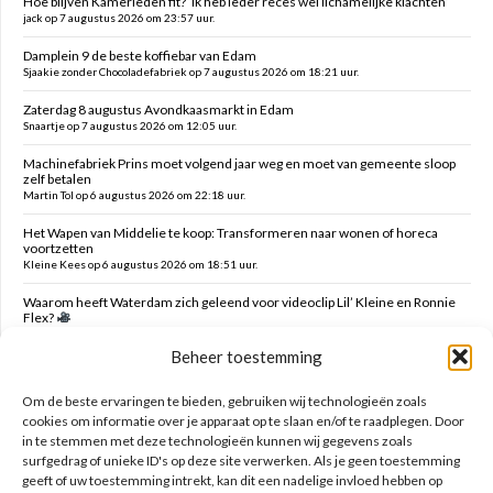
Hoe blijven Kamerleden fit? ‘Ik heb ieder reces wel lichamelijke klachten’
jack op 7 augustus 2026 om 23:57 uur.
Damplein 9 de beste koffiebar van Edam
Sjaakie zonder Chocoladefabriek op 7 augustus 2026 om 18:21 uur.
Zaterdag 8 augustus Avondkaasmarkt in Edam
Snaartje op 7 augustus 2026 om 12:05 uur.
Machinefabriek Prins moet volgend jaar weg en moet van gemeente sloop
zelf betalen
Martin Tol op 6 augustus 2026 om 22:18 uur.
Het Wapen van Middelie te koop: Transformeren naar wonen of horeca
voortzetten
Kleine Kees op 6 augustus 2026 om 18:51 uur.
Waarom heeft Waterdam zich geleend voor videoclip Lil’ Kleine en Ronnie
Flex?
Snaartje op 6 augustus 2026 om 16:00 uur.
Beheer toestemming
Verzoek verwijderen campers Ambachtstraat Edam
MTE op 6 augustus 2026 om 05:47 uur.
Om de beste ervaringen te bieden, gebruiken wij technologieën zoals
cookies om informatie over je apparaat op te slaan en/of te raadplegen. Door
in te stemmen met deze technologieën kunnen wij gegevens zoals
Zoeken op deze site
surfgedrag of unieke ID's op deze site verwerken. Als je geen toestemming
geeft of uw toestemming intrekt, kan dit een nadelige invloed hebben op