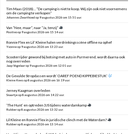
Tim Maas (2018)… “De camping is niet te koop. Wij zijn ook niet voornemens
om de camping te verkopen”
Johannes Zwarthoed op 9 augustus 2026 om 15:51 uur.
Van “Nee, maar”, naar “Ja, tenzij”
Positivo op 9 augustus 2026 om 15:14 uur.
Ronnie Flex en Lil’ Kleine halen verdrinkingsscène offline na ophef
Yvonne op 9 augustus 2026 om 13:23 uur.
Scooterrijder gewond bij botsing met auto in Purmerend, wordt daarna ook
nog overreden
Jaap Vogelaar op 9 augustus 2026 om 12:01 uur.
De Gevulde Stropdassen wordt ‘OAREF POEND KIPPEBIESTUK’
Kleine Kees op 8 augustus 2026 om 16:19 uur.
Jerney Kaagman overleden
Snaartje op 8 augustus 2026 om 14:22 uur.
‘The Hunt’ en optreden 3JS tijdens waterdamkamp
Rubber op 8 augustus 2026 om 13:32 uur.
Lil Kleine en Ronnie Flex in juridische clinch met de Waterdam?
Rubber op 8 augustus 2026 om 13:14 uur.