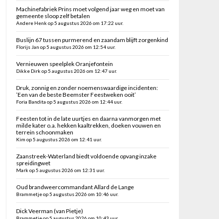
Machinefabriek Prins moet volgend jaar weg en moet van
gemeente sloop zelf betalen
Andere Henk op 5 augustus 2026 om 17:22 uur.
Buslijn 67 tussen purmerend en zaandam blijft zorgenkind
Florijs Jan op 5 augustus 2026 om 12:54 uur.
Vernieuwen speelplek Oranjefontein
Dikke Dirk op 5 augustus 2026 om 12:47 uur.
Druk, zonnig en zonder noemenswaardige incidenten:
’Een van de beste Beemster Feestweken ooit’
Foria Bandita op 5 augustus 2026 om 12:44 uur.
Feesten tot in de late uurtjes en daarna vanmorgen met
milde kater o.a. hekken kaaltrekken, doeken vouwen en
terrein schoonmaken
Kim op 5 augustus 2026 om 12:41 uur.
Zaanstreek-Waterland biedt voldoende opvang inzake
spreidingwet
Mark op 5 augustus 2026 om 12:31 uur.
Oud brandweercommandant Allard de Lange
Brammetje op 5 augustus 2026 om 10:46 uur.
Dick Veerman (van Pietje)
Brammetje op 5 augustus 2026 om 10:43 uur.