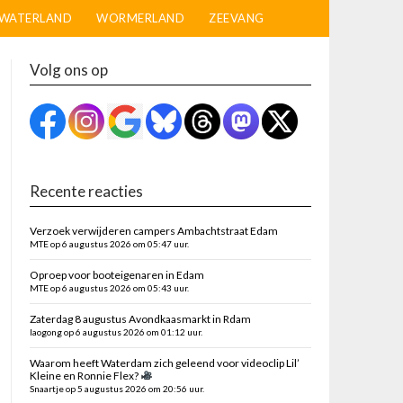
WATERLAND
WORMERLAND
ZEEVANG
Volg ons op
Recente reacties
Verzoek verwijderen campers Ambachtstraat Edam
MTE op 6 augustus 2026 om 05:47 uur.
Oproep voor booteigenaren in Edam
MTE op 6 augustus 2026 om 05:43 uur.
Zaterdag 8 augustus Avondkaasmarkt in Rdam
laogong op 6 augustus 2026 om 01:12 uur.
Waarom heeft Waterdam zich geleend voor videoclip Lil’
Kleine en Ronnie Flex?
Snaartje op 5 augustus 2026 om 20:56 uur.