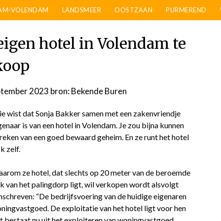
AM-VOLENDAM
LANDSMEER
OOSTZAAN
PURMEREND
eigen hotel in Volendam te
koop
ptember 2023
door
bron: Bekende Buren
admin
e wist dat Sonja Bakker samen met een zakenvriendje
genaar is van een hotel in Volendam. Je zou bijna kunnen
reken van een goed bewaard geheim. En ze runt het hotel
k zelf.
arom ze hotel, dat slechts op 20 meter van de beroemde
jk van het palingdorp ligt, wil verkopen wordt alsvolgt
schreven: “De bedrijfsvoering van de huidige eigenaren
oningvastgoed. De exploitatie van het hotel ligt voor hen
eit bestaat nu uit het exploiteren van woningvastgoed.