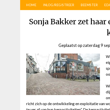
HOME
INLOG/REGISTREER
BEEMSTER
ED
Sonja Bakker zet haar 
Geplaatst op
zaterdag 9 se
Wi
ei
sp
oo
Wa
di
om
richt zich op de ontwikkeling en exploitatie van w
te ver af van hun kernactiviteiten”. De kernactivit