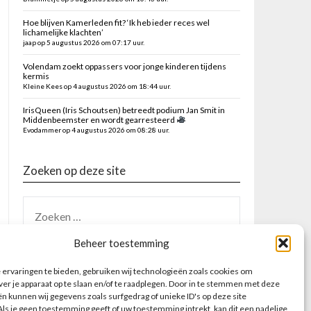
Hoe blijven Kamerleden fit? ‘Ik heb ieder reces wel
lichamelijke klachten’
jaap op 5 augustus 2026 om 07:17 uur.
Volendam zoekt oppassers voor jonge kinderen tijdens
kermis
Kleine Kees op 4 augustus 2026 om 18:44 uur.
IrisQueen (Iris Schoutsen) betreedt podium Jan Smit in
Middenbeemster en wordt gearresteerd
Evodammer op 4 augustus 2026 om 08:28 uur.
Zoeken op deze site
Beheer toestemming
ervaringen te bieden, gebruiken wij technologieën zoals cookies om
ver je apparaat op te slaan en/of te raadplegen. Door in te stemmen met deze
n kunnen wij gegevens zoals surfgedrag of unieke ID's op deze site
ls je geen toestemming geeft of uw toestemming intrekt, kan dit een nadelige