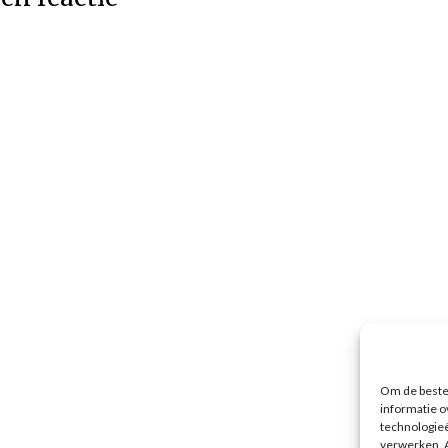
Om de beste 
informatie o
technologieë
verwerken. A