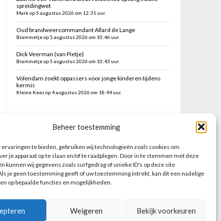
spreidingwet
Mark op 5 augustus 2026 om 12:31 uur.
Oud brandweercommandant Allard de Lange
Brammetje op 5 augustus 2026 om 10:46 uur.
Dick Veerman (van Pietje)
Brammetje op 5 augustus 2026 om 10:43 uur.
Volendam zoekt oppassers voor jonge kinderen tijdens
kermis
Kleine Kees op 4 augustus 2026 om 18:44 uur.
Zoeken op deze site
Beheer toestemming
ervaringen te bieden, gebruiken wij technologieën zoals cookies om
ver je apparaat op te slaan en/of te raadplegen. Door in te stemmen met deze
n kunnen wij gegevens zoals surfgedrag of unieke ID's op deze site
ls je geen toestemming geeft of uw toestemming intrekt, kan dit een nadelige
en op bepaalde functies en mogelijkheden.
epteren
Weigeren
Bekijk voorkeuren