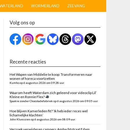
WATERLAND
WORMERLAND
ZEEVANG
Volg ons op
Recente reacties
Het Wapen van Middelie te koop: Transformeren naar
wonen of horeca voortzetten
Kumho op 6 augustus 2026 om 09:28 uur.
Waarom heeft Waterdam zich geleend voor videoclip Lil’
Kleine en Ronnie Flex?
Sjaakie zonder Chocoladefabriek op 6 augustus 2026 om 09:05 uur.
Hoe blijven Kamerleden fit? ‘Ik heb ieder reces wel
lichamelijke klachten’
John Kluessien op 6 augustus 2026 om 08:09 uur.
Verzoek verwijderen campers Ambachtstraat Edam