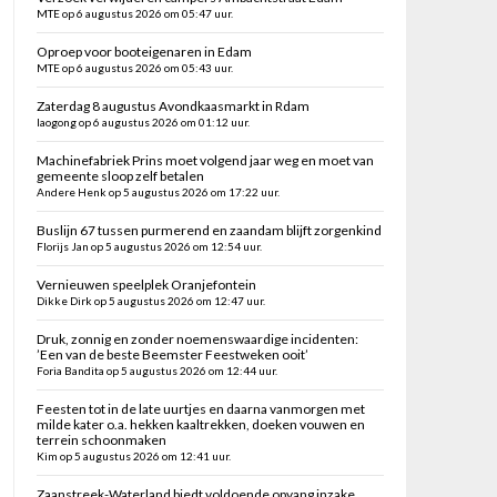
MTE op 6 augustus 2026 om 05:47 uur.
Oproep voor booteigenaren in Edam
MTE op 6 augustus 2026 om 05:43 uur.
Zaterdag 8 augustus Avondkaasmarkt in Rdam
laogong op 6 augustus 2026 om 01:12 uur.
Machinefabriek Prins moet volgend jaar weg en moet van
gemeente sloop zelf betalen
Andere Henk op 5 augustus 2026 om 17:22 uur.
Buslijn 67 tussen purmerend en zaandam blijft zorgenkind
Florijs Jan op 5 augustus 2026 om 12:54 uur.
Vernieuwen speelplek Oranjefontein
Dikke Dirk op 5 augustus 2026 om 12:47 uur.
Druk, zonnig en zonder noemenswaardige incidenten:
’Een van de beste Beemster Feestweken ooit’
Foria Bandita op 5 augustus 2026 om 12:44 uur.
Feesten tot in de late uurtjes en daarna vanmorgen met
milde kater o.a. hekken kaaltrekken, doeken vouwen en
terrein schoonmaken
Kim op 5 augustus 2026 om 12:41 uur.
Zaanstreek-Waterland biedt voldoende opvang inzake