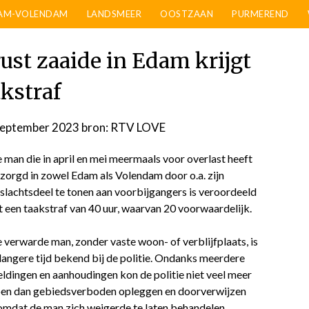
AM-VOLENDAM
LANDSMEER
OOSTZAAN
PURMEREND
ust zaaide in Edam krijgt
akstraf
september 2023
door
bron: RTV LOVE
admin
 man die in april en mei meermaals voor overlast heeft
zorgd in zowel Edam als Volendam door o.a. zijn
slachtsdeel te tonen aan voorbijgangers is veroordeeld
t een taakstraf van 40 uur, waarvan 20 voorwaardelijk.
 verwarde man, zonder vaste woon- of verblijfplaats, is
 langere tijd bekend bij de politie. Ondanks meerdere
ldingen en aanhoudingen kon de politie niet veel meer
en dan gebiedsverboden opleggen en doorverwijzen
omdat de man zich weigerde te laten behandelen.