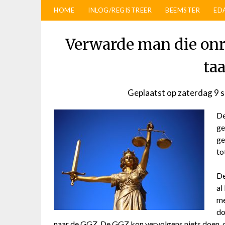
HOME
INLOG/REGISTREER
BEEMSTER
ED
Verwarde man die onr
ta
Geplaatst op
zaterdag 9 
De
ge
ge
to
De
al
me
do
naar de GGZ. De GGZ kon vervolgens niets doen, 