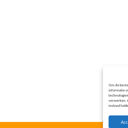
Om de beste 
informatie o
technologieë
verwerken. A
invloed hebb
Acc