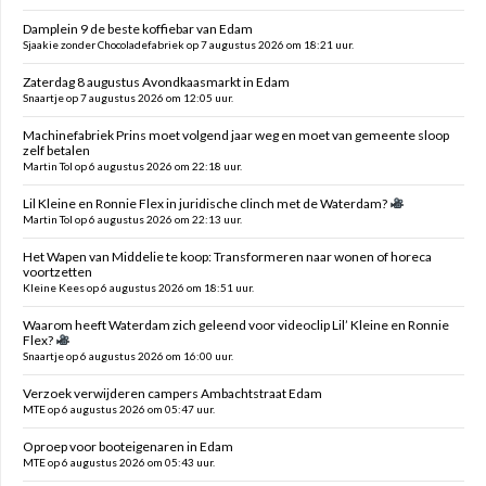
Damplein 9 de beste koffiebar van Edam
Sjaakie zonder Chocoladefabriek op 7 augustus 2026 om 18:21 uur.
Zaterdag 8 augustus Avondkaasmarkt in Edam
Snaartje op 7 augustus 2026 om 12:05 uur.
Machinefabriek Prins moet volgend jaar weg en moet van gemeente sloop
zelf betalen
Martin Tol op 6 augustus 2026 om 22:18 uur.
Lil Kleine en Ronnie Flex in juridische clinch met de Waterdam?
Martin Tol op 6 augustus 2026 om 22:13 uur.
Het Wapen van Middelie te koop: Transformeren naar wonen of horeca
voortzetten
Kleine Kees op 6 augustus 2026 om 18:51 uur.
Waarom heeft Waterdam zich geleend voor videoclip Lil’ Kleine en Ronnie
Flex?
Snaartje op 6 augustus 2026 om 16:00 uur.
Verzoek verwijderen campers Ambachtstraat Edam
MTE op 6 augustus 2026 om 05:47 uur.
Oproep voor booteigenaren in Edam
MTE op 6 augustus 2026 om 05:43 uur.