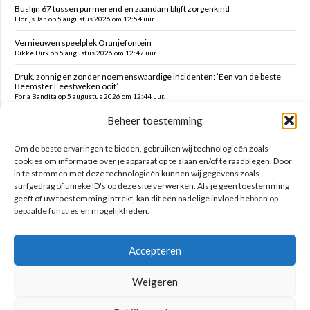
Buslijn 67 tussen purmerend en zaandam blijft zorgenkind
Florijs Jan op 5 augustus 2026 om 12:54 uur.
Vernieuwen speelplek Oranjefontein
Dikke Dirk op 5 augustus 2026 om 12:47 uur.
Druk, zonnig en zonder noemenswaardige incidenten: ’Een van de beste
Beemster Feestweken ooit’
Foria Bandita op 5 augustus 2026 om 12:44 uur.
Beheer toestemming
Feesten tot in de late uurtjes en daarna vanmorgen met milde kater o.a.
hekken kaaltrekken, doeken vouwen en terrein schoonmaken
Kim op 5 augustus 2026 om 12:41 uur.
Om de beste ervaringen te bieden, gebruiken wij technologieën zoals
cookies om informatie over je apparaat op te slaan en/of te raadplegen. Door
in te stemmen met deze technologieën kunnen wij gegevens zoals
Zoeken op deze site
surfgedrag of unieke ID's op deze site verwerken. Als je geen toestemming
geeft of uw toestemming intrekt, kan dit een nadelige invloed hebben op
bepaalde functies en mogelijkheden.
Accepteren
Weigeren