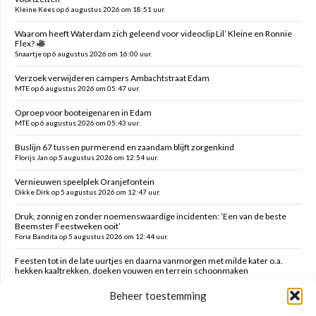
Kleine Kees op 6 augustus 2026 om 18:51 uur.
Waarom heeft Waterdam zich geleend voor videoclip Lil’ Kleine en Ronnie
Flex?
Snaartje op 6 augustus 2026 om 16:00 uur.
Verzoek verwijderen campers Ambachtstraat Edam
MTE op 6 augustus 2026 om 05:47 uur.
Oproep voor booteigenaren in Edam
MTE op 6 augustus 2026 om 05:43 uur.
Buslijn 67 tussen purmerend en zaandam blijft zorgenkind
Florijs Jan op 5 augustus 2026 om 12:54 uur.
Vernieuwen speelplek Oranjefontein
Dikke Dirk op 5 augustus 2026 om 12:47 uur.
Druk, zonnig en zonder noemenswaardige incidenten: ’Een van de beste
Beemster Feestweken ooit’
Foria Bandita op 5 augustus 2026 om 12:44 uur.
Feesten tot in de late uurtjes en daarna vanmorgen met milde kater o.a.
hekken kaaltrekken, doeken vouwen en terrein schoonmaken
Kim op 5 augustus 2026 om 12:41 uur.
Beheer toestemming
Zaanstreek-Waterland biedt voldoende opvang inzake spreidingwet
Mark op 5 augustus 2026 om 12:31 uur.