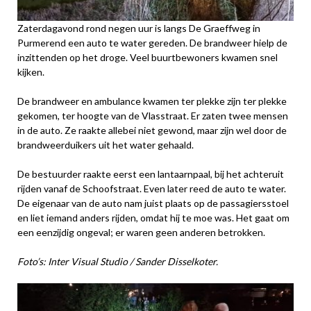
Zaterdagavond rond negen uur is langs De Graeffweg in
Purmerend een auto te water gereden. De brandweer hielp de
inzittenden op het droge. Veel buurtbewoners kwamen snel
kijken.
De brandweer en ambulance kwamen ter plekke zijn ter plekke
gekomen, ter hoogte van de Vlasstraat. Er zaten twee mensen
in de auto. Ze raakte allebei niet gewond, maar zijn wel door de
brandweerduikers uit het water gehaald.
De bestuurder raakte eerst een lantaarnpaal, bij het achteruit
rijden vanaf de Schoofstraat. Even later reed de auto te water.
De eigenaar van de auto nam juist plaats op de passagiersstoel
en liet iemand anders rijden, omdat hij te moe was. Het gaat om
een eenzijdig ongeval; er waren geen anderen betrokken.
Foto’s: Inter Visual Studio / Sander Disselkoter.