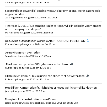
Yvonne op 9 augustus 2026 om 13:23 uur.
Scooterrijder gewond bij botsing met auto in Purmerend, wordt daarna ook
nog overreden
Jaap Vogelaar op 9 augustus 2026 om 12:01 uur.
Tim Maas (2018)… “De camping is niet te koop. Wij zijn ook niet voornemens
om de camping te verkopen”
Martin Tol op 9 augustus 2026 om 11:38 uur.
De Gevulde Stropdassen wordt ‘OAREF POEND KIPPEBIESTUK’
Kleine Kees op 8 augustus 2026 om 16:19 uur.
Jerney Kaagman overleden
Snaartje op 8 augustus 2026 om 14:22 uur.
‘The Hunt’ en optreden 3JS tijdens waterdamkamp
Rubber op 8 augustus 2026 om 13:32 uur.
Lil Kleine en Ronnie Flex in juridische clinch met de Waterdam?
Rubber op 8 augustus 2026 om 13:14 uur.
Hoe blijven Kamerleden fit? ‘Ik heb ieder reces wel lichamelijke klachten’
jack op 7 augustus 2026 om 23:57 uur.
Damplein 9 de beste koffiebar van Edam
Sjaakie zonder Chocoladefabriek op 7 augustus 2026 om 18:21 uur.