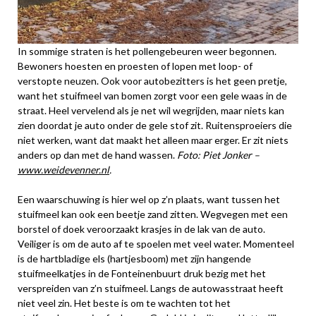
In sommige straten is het pollengebeuren weer begonnen.
Bewoners hoesten en proesten of lopen met loop- of
verstopte neuzen. Ook voor autobezitters is het geen pretje,
want het stuifmeel van bomen zorgt voor een gele waas in de
straat. Heel vervelend als je net wil wegrijden, maar niets kan
zien doordat je auto onder de gele stof zit. Ruitensproeiers die
niet werken, want dat maakt het alleen maar erger. Er zit niets
anders op dan met de hand wassen.
Foto: Piet Jonker –
www.weidevenner.nl
.
Een waarschuwing is hier wel op z’n plaats, want tussen het
stuifmeel kan ook een beetje zand zitten. Wegvegen met een
borstel of doek veroorzaakt krasjes in de lak van de auto.
Veiliger is om de auto af te spoelen met veel water. Momenteel
is de hartbladige els (hartjesboom) met zijn hangende
stuifmeelkatjes in de Fonteinenbuurt druk bezig met het
verspreiden van z’n stuifmeel. Langs de autowasstraat heeft
niet veel zin. Het beste is om te wachten tot het