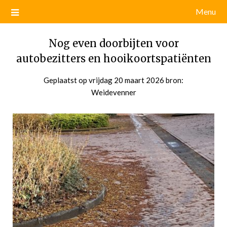
Menu
Nog even doorbijten voor
autobezitters en hooikoortspatiënten
Geplaatst op
vrijdag 20 maart 2026
door
bron:
Weidevenner
admin