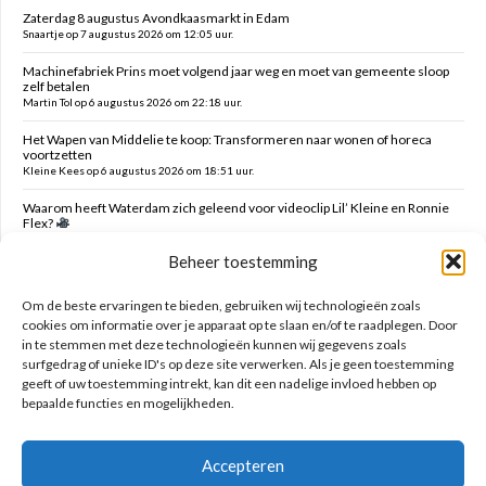
Zaterdag 8 augustus Avondkaasmarkt in Edam
Snaartje op 7 augustus 2026 om 12:05 uur.
Machinefabriek Prins moet volgend jaar weg en moet van gemeente sloop
zelf betalen
Martin Tol op 6 augustus 2026 om 22:18 uur.
Het Wapen van Middelie te koop: Transformeren naar wonen of horeca
voortzetten
Kleine Kees op 6 augustus 2026 om 18:51 uur.
Waarom heeft Waterdam zich geleend voor videoclip Lil’ Kleine en Ronnie
Flex?
Snaartje op 6 augustus 2026 om 16:00 uur.
Beheer toestemming
Verzoek verwijderen campers Ambachtstraat Edam
MTE op 6 augustus 2026 om 05:47 uur.
Om de beste ervaringen te bieden, gebruiken wij technologieën zoals
cookies om informatie over je apparaat op te slaan en/of te raadplegen. Door
in te stemmen met deze technologieën kunnen wij gegevens zoals
Zoeken op deze site
surfgedrag of unieke ID's op deze site verwerken. Als je geen toestemming
geeft of uw toestemming intrekt, kan dit een nadelige invloed hebben op
bepaalde functies en mogelijkheden.
Accepteren