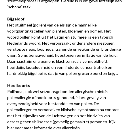
stuifmeelproces is afgelopen. Geduld is in dit geval letterlijk een
‘schone’ zaak.
Bijgeloof
Het stuifmeel (pollen) van de els zijn de mannelijke
voortplantingscellen van planten, bloemen en bomen. Het
woord pollen komt uit het Latijn en stuifmeel is een typisch
Nederlands woord. Het veroorzaakt onder andere niesbuien,
verstopte neus, loopneus, tranende en jeukende en branderige
ogen. Soms benauwdheid, hoestbuien en irritatie van de huid.
Daarnaast zijn er algemene klachten zoals vermoeidheid,
hoofdpijn, lusteloosheid en verminderde concentratie. Een
hardnekkig bijgeloof is dat je van pollen grotere borsten krijgt.
Hooikoorts
Pollinose, ook wel seizoensgebonden allergische rhinitis,
pollenallergie of hooikoorts genoemd, is het gevolg van
overgevoeligheid voor bestanddelen van pollen. De
pollenallergenen veroorzaken klinische symptomen na contact
met het slijmvlies van de luchtwegen en het bindvlies van
eerder gesensibiliseerde (gevoelig gemaakte) personen. Kijk
hier
voor meer informatie over allergieën.