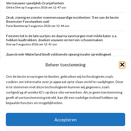
Vernieuwen speelplek Oranjefontein
Dikke Dirk op 5 augustus 2026 om 12:47 uur.
Druk, zonnig en zonder noemenswaardige incidenten: ’Een van de beste
Beemster Feestweken ooit’
Foria Bandita op 5 augustus 2026 om 12:44 uur.
Feesten tot in de late uurtjes en daarna vanmorgen met milde kater o.a.
hekken kaaltrekken, doeken vouwen en terrein schoonmaken
Kim op 5 augustus 2026 om 12:41 uur.
Zaanstreek-Waterland biedt voldoende opvang inzake spreidingwet
Mark op 5 augustus 2026 om 12:31 uur.
Beheer toestemming
Oud brandweercommandant Allard de Lange
Brammetje op 5 augustus 2026 om 10:46 uur.
Om de beste ervaringen te bieden, gebruiken wij technologieën zoals
cookies om informatie over je apparaat op te slaan en/of te raadplegen. Door
in te stemmen met deze technologieën kunnen wij gegevens zoals
Zoeken op deze site
surfgedrag of unieke ID's op deze site verwerken. Als je geen toestemming
geeft of uw toestemming intrekt, kan dit een nadelige invloed hebben op
bepaalde functies en mogelijkheden.
Accepteren