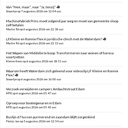
Van “Nee, maar”, naar “Ja, tenzij”
Snaartje op 7 augustus 2026 om 12:04 uur.
Machinefabriek Prins moet volgend jaar weg en moet van gemeente sloop
zelf betalen
Martin Tol op 6 augustus 2026 om 22:18 uur.
Lil Kleine en Ronnie Flex in juridische clinch met de Waterdam?
Martin Tol op 6 augustus 2026 om 22:13 uur.
Het Wapen van Middelie te koop: Transformeren naar wonen of horeca
voortzetten
Kleine Kees op 6 augustus 2026 om 18:51 uur.
Waarom heeft Waterdam zich geleend voor videoclip Lil’ Kleine en Ronnie
Flex?
Snaartje op 6 augustus 2026 om 16:00 uur.
Verzoek verwijderen campers Ambachtstraat Edam
MTE op 6 augustus 2026 om 05:47 uur.
Oproep voor booteigenaren in Edam
MTE op 6 augustus 2026 om 05:43 uur.
Buslijn 67 tussen purmerend en zaandam blijft zorgenkind
Florijs Jan op 5 augustus 2026 om 12:54 uur.