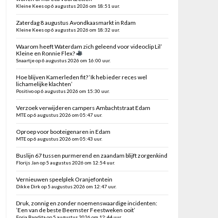
Kleine Kees op 6 augustus 2026 om 18:51 uur.
Zaterdag 8 augustus Avondkaasmarkt in Rdam
Kleine Kees op 6 augustus 2026 om 18:32 uur.
Waarom heeft Waterdam zich geleend voor videoclip Lil’
Kleine en Ronnie Flex?
Snaartje op 6 augustus 2026 om 16:00 uur.
Hoe blijven Kamerleden fit? ‘Ik heb ieder reces wel
lichamelijke klachten’
Positivo op 6 augustus 2026 om 15:30 uur.
Verzoek verwijderen campers Ambachtstraat Edam
MTE op 6 augustus 2026 om 05:47 uur.
Oproep voor booteigenaren in Edam
MTE op 6 augustus 2026 om 05:43 uur.
Buslijn 67 tussen purmerend en zaandam blijft zorgenkind
Florijs Jan op 5 augustus 2026 om 12:54 uur.
Vernieuwen speelplek Oranjefontein
Dikke Dirk op 5 augustus 2026 om 12:47 uur.
Druk, zonnig en zonder noemenswaardige incidenten:
’Een van de beste Beemster Feestweken ooit’
Foria Bandita op 5 augustus 2026 om 12:44 uur.