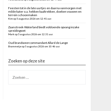
Feesten tot in de late uurtjes en daarna vanmorgen met
milde kater o.a. hekken kaaltrekken, doeken vouwen en
terrein schoonmaken
Kim op 5 augustus 2026 om 12:41 uur.
Zaanstreek-Waterland biedt voldoende opvang inzake
spreidingwet
Mark op 5 augustus 2026 om 12:31 uur.
Oud brandweercommandant Allard de Lange
Brammetje op 5 augustus 2026 om 10:46 uur.
Zoeken op deze site