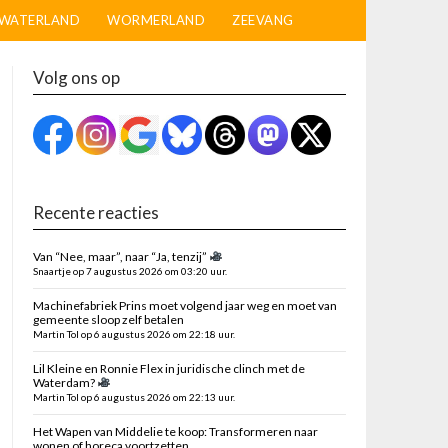
WATERLAND
WORMERLAND
ZEEVANG
Volg ons op
Recente reacties
Van “Nee, maar”, naar “Ja, tenzij”
Snaartje op 7 augustus 2026 om 03:20 uur.
Machinefabriek Prins moet volgend jaar weg en moet van
gemeente sloop zelf betalen
Martin Tol op 6 augustus 2026 om 22:18 uur.
Lil Kleine en Ronnie Flex in juridische clinch met de
Waterdam?
Martin Tol op 6 augustus 2026 om 22:13 uur.
Het Wapen van Middelie te koop: Transformeren naar
wonen of horeca voortzetten