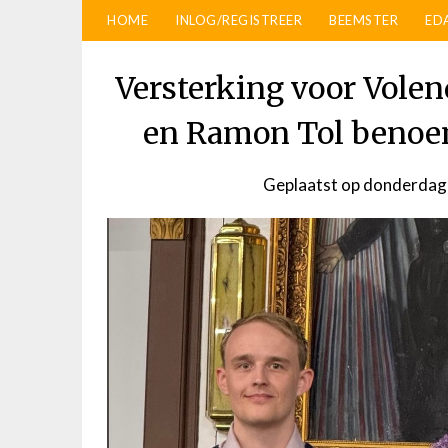
HOME
INLOG/REGISTREER
BEEMSTER
ED
Versterking voor Vole
en Ramon Tol benoem
Geplaatst op
donderdag 