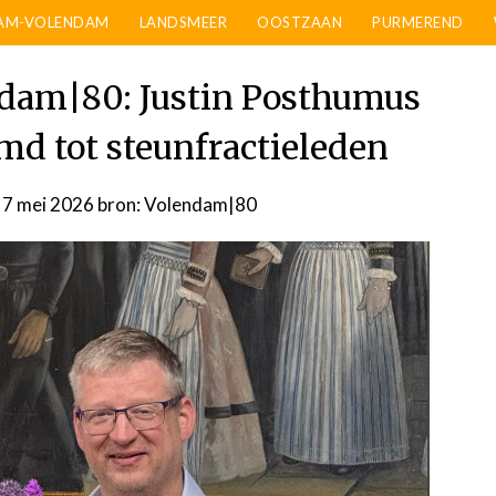
AM-VOLENDAM
LANDSMEER
OOSTZAAN
PURMEREND
ndam|80: Justin Posthumus
d tot steunfractieleden
7 mei 2026
door
bron: Volendam|80
admin