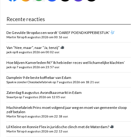
Recente reacties
De Gevulde Stropdassen wordt ‘OAREF POEND KIPPEBIESTUK’
Martin Tol op 8 augustus 2026 om 00:16 uur.
Van “Nee, maar”, naar “Ja, tenzij”
jack op 8 augustus 2026 om 00:02 uur.
Hoe blijven Kamerleden fit? ‘Ik heb ieder reces wel lichamelijke klachten’
jack op 7 augustus 2026 om 23:57 uur.
Damplein 9 de beste koffiebar van Edam
Sjaakie zonder Chocoladefabriek op 7 augustus 2026 om 18:21 uur.
Zaterdag 8 augustus Avondkaasmarkt in Edam
Snaartje op 7 augustus 2026 om 12:05 uur.
Machinefabriek Prins moet volgend jaar weg en moet van gemeente sloop
zelf betalen
Martin Tol op 6 augustus 2026 om 22:18 uur.
Lil Kleine en Ronnie Flex in juridische clinch met de Waterdam?
Martin Tol op 6 augustus 2026 om 22:13 uur.