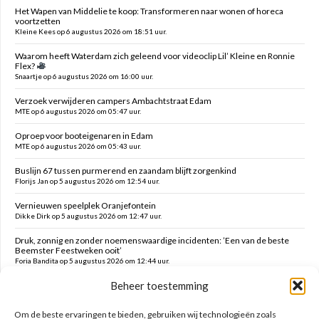
Het Wapen van Middelie te koop: Transformeren naar wonen of horeca
voortzetten
Kleine Kees op 6 augustus 2026 om 18:51 uur.
Waarom heeft Waterdam zich geleend voor videoclip Lil’ Kleine en Ronnie
Flex?
Snaartje op 6 augustus 2026 om 16:00 uur.
Verzoek verwijderen campers Ambachtstraat Edam
MTE op 6 augustus 2026 om 05:47 uur.
Oproep voor booteigenaren in Edam
MTE op 6 augustus 2026 om 05:43 uur.
Buslijn 67 tussen purmerend en zaandam blijft zorgenkind
Florijs Jan op 5 augustus 2026 om 12:54 uur.
Vernieuwen speelplek Oranjefontein
Dikke Dirk op 5 augustus 2026 om 12:47 uur.
Druk, zonnig en zonder noemenswaardige incidenten: ’Een van de beste
Beemster Feestweken ooit’
Foria Bandita op 5 augustus 2026 om 12:44 uur.
Beheer toestemming
Feesten tot in de late uurtjes en daarna vanmorgen met milde kater o.a.
hekken kaaltrekken, doeken vouwen en terrein schoonmaken
Kim op 5 augustus 2026 om 12:41 uur.
Om de beste ervaringen te bieden, gebruiken wij technologieën zoals