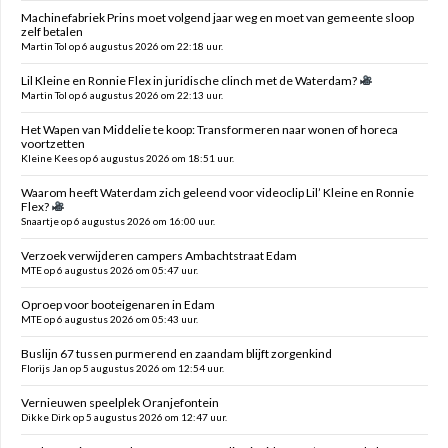
Machinefabriek Prins moet volgend jaar weg en moet van gemeente sloop
zelf betalen
Martin Tol op 6 augustus 2026 om 22:18 uur.
Lil Kleine en Ronnie Flex in juridische clinch met de Waterdam?
Martin Tol op 6 augustus 2026 om 22:13 uur.
Het Wapen van Middelie te koop: Transformeren naar wonen of horeca
voortzetten
Kleine Kees op 6 augustus 2026 om 18:51 uur.
Waarom heeft Waterdam zich geleend voor videoclip Lil’ Kleine en Ronnie
Flex?
Snaartje op 6 augustus 2026 om 16:00 uur.
Verzoek verwijderen campers Ambachtstraat Edam
MTE op 6 augustus 2026 om 05:47 uur.
Oproep voor booteigenaren in Edam
MTE op 6 augustus 2026 om 05:43 uur.
Buslijn 67 tussen purmerend en zaandam blijft zorgenkind
Florijs Jan op 5 augustus 2026 om 12:54 uur.
Vernieuwen speelplek Oranjefontein
Dikke Dirk op 5 augustus 2026 om 12:47 uur.