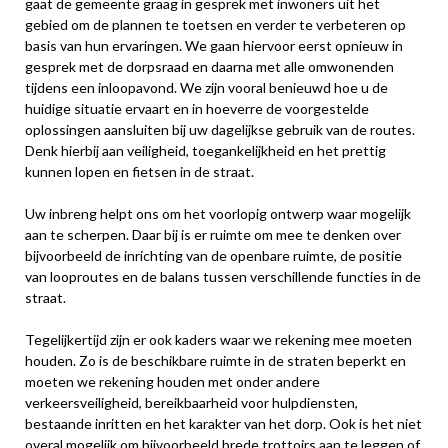
gaat de gemeente graag in gesprek met inwoners uit het
gebied om de plannen te toetsen en verder te verbeteren op
basis van hun ervaringen. We gaan hiervoor eerst opnieuw in
gesprek met de dorpsraad en daarna met alle omwonenden
tijdens een inloopavond. We zijn vooral benieuwd hoe u de
huidige situatie ervaart en in hoeverre de voorgestelde
oplossingen aansluiten bij uw dagelijkse gebruik van de routes.
Denk hierbij aan veiligheid, toegankelijkheid en het prettig
kunnen lopen en fietsen in de straat.
Uw inbreng helpt ons om het voorlopig ontwerp waar mogelijk
aan te scherpen. Daar bij is er ruimte om mee te denken over
bijvoorbeeld de inrichting van de openbare ruimte, de positie
van looproutes en de balans tussen verschillende functies in de
straat.
Tegelijkertijd zijn er ook kaders waar we rekening mee moeten
houden. Zo is de beschikbare ruimte in de straten beperkt en
moeten we rekening houden met onder andere
verkeersveiligheid, bereikbaarheid voor hulpdiensten,
bestaande inritten en het karakter van het dorp. Ook is het niet
overal mogelijk om bijvoorbeeld brede trottoirs aan te leggen of