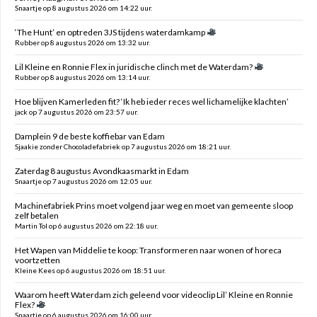
Snaartje op 8 augustus 2026 om 14:22 uur.
‘The Hunt’ en optreden 3JS tijdens waterdamkamp
Rubber op 8 augustus 2026 om 13:32 uur.
Lil Kleine en Ronnie Flex in juridische clinch met de Waterdam?
Rubber op 8 augustus 2026 om 13:14 uur.
Hoe blijven Kamerleden fit? ‘Ik heb ieder reces wel lichamelijke klachten’
jack op 7 augustus 2026 om 23:57 uur.
Damplein 9 de beste koffiebar van Edam
Sjaakie zonder Chocoladefabriek op 7 augustus 2026 om 18:21 uur.
Zaterdag 8 augustus Avondkaasmarkt in Edam
Snaartje op 7 augustus 2026 om 12:05 uur.
Machinefabriek Prins moet volgend jaar weg en moet van gemeente sloop
zelf betalen
Martin Tol op 6 augustus 2026 om 22:18 uur.
Het Wapen van Middelie te koop: Transformeren naar wonen of horeca
voortzetten
Kleine Kees op 6 augustus 2026 om 18:51 uur.
Waarom heeft Waterdam zich geleend voor videoclip Lil’ Kleine en Ronnie
Flex?
Snaartje op 6 augustus 2026 om 16:00 uur.