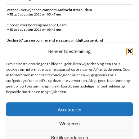
Verzoek verwijderen campers Ambachtstraat Edam
MTE op 6 augustus 2026 om 05:47 uur.
Oproep voor booteigenaren in Edam
MTE op 6 augustus 2026 om 05:43 uur.
Buslijn 67 tussen purmerend en zaandam blijft zorgenkind
Florijs Jan op 5 augustus 2026 om 12:54 uur.
Beheer toestemming
Vernieuwen speelplek Oranjefontein
Dikke Dirk op 5 augustus 2026 om 12:47 uur.
Om de beste ervaringen te bieden, gebruiken wij technologieën zoals
cookies om informatie over je apparaat op te slaan en/of te raadplegen. Door
in te stemmen met deze technologieën kunnen wij gegevens zoals
Zoeken op deze site
surfgedrag of unieke ID's op deze site verwerken. Als je geen toestemming
geeft of uw toestemming intrekt, kan dit een nadelige invloed hebben op
bepaalde functies en mogelijkheden.
Accepteren
Weigeren
Bekijk voorkeuren