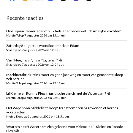
Recente reacties
Hoe blijven Kamerleden fit? ‘Ik heb ieder reces wel lichamelijke klachten’
Martin Tol op 7 augustus 2026 om 15:14 uur.
Zaterdag 8 augustus Avondkaasmarkt in Edam
Snaartje op 7 augustus 2026 om 12:05 uur.
Van “Nee, maar”, naar “Ja, tenzij”
Snaartje op 7 augustus 2026 om 12:04 uur.
Machinefabriek Prins moet volgend jaar weg en moet van gemeente sloop
zelf betalen
Martin Tol op 6 augustus 2026 om 22:18 uur.
Lil Kleine en Ronnie Flex in juridische clinch met de Waterdam?
Martin Tol op 6 augustus 2026 om 22:13 uur.
Het Wapen van Middelie te koop: Transformeren naar wonen of horeca
voortzetten
Kleine Kees op 6 augustus 2026 om 18:51 uur.
Waarom heeft Waterdam zich geleend voor videoclip Lil’ Kleine en Ronnie
Flex?