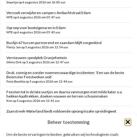
Snaartje op 6 augustus 2026 om 16:00 uur.
Verzoek verwijderen campers Ambachtstraat Edam
MTE op 6 augustus 2026 om 05:47 uur.
Oproep voor booteigenaren in Edam
MTE op 6 augustus 2026 om 05:43 uur.
Buslijn 67 tussen purmerend en zaandam blijft zorgenkind
Florijs Jan op 5 augustus 2026 om 12:54 uur.
Vernieuwen speelplek Oranjefontein
Dikke Dirk op 5 augustus 2026 om 12:47 uur.
Druk, zonnig en zonder noemenswaardige incidenten: ’Een van de beste
Beemster Feestweken ooit’
Foria Bandita op 5 augustus 2026 om 12:44 uur.
Feesten tot in de late uurtjes en daarna vanmorgen met milde kater o.a.
hekken kaaltrekken, doeken vouwen en terrein schoonmaken
Kim op 5 augustus 2026 om 12:41 uur.
Zaanstreek-Waterland biedt voldoende opvang inzake spreidingwet
Mark op 5 augustus 2026 om 12:31 uur.
Beheer toestemming
Oud brandweercommandant Allard de Lange
Brammetje op 5 augustus 2026 om 10:46 uur.
Om de beste ervaringen te bieden, gebruiken wij technologieën zoals