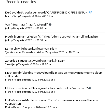
Recente reacties
De Gevulde Stropdassen wordt ‘OAREF POEND KIPPEBIESTUK’
Martin Tol op 8 augustus 2026 om 00:16 uur.
Van “Nee, maar”, naar “Ja, tenzij”
jack op 8 augustus 2026 om 00:02 uur.
Hoe blijven Kamerleden fit? ‘Ik heb ieder reces wel lichamelijke klachten’
jack op 7 augustus 2026 om 23:57 uur.
Damplein 9 de beste koffiebar van Edam
Sjaakie zonder Chocoladefabriek op 7 augustus 2026 om 18:21 uur.
Zaterdag 8 augustus Avondkaasmarkt in Edam
Snaartje op 7 augustus 2026 om 12:05 uur.
Machinefabriek Prins moet volgend jaar weg en moet van gemeente sloop
zelf betalen
Martin Tol op 6 augustus 2026 om 22:18 uur.
Lil Kleine en Ronnie Flex in juridische clinch met de Waterdam?
Martin Tol op 6 augustus 2026 om 22:13 uur.
Het Wapen van Middelie te koop: Transformeren naar wonen of horeca
voortzetten
Kleine Kees op 6 augustus 2026 om 18:51 uur.