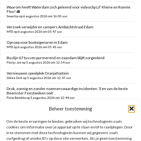
Waarom heeft Waterdam zich geleend voor videoclip Lil’ Kleine en Ronnie
Flex?
Snaartje op 6 augustus 2026 om 16:00 uur.
Verzoek verwijderen campers Ambachtstraat Edam
MTE op 6 augustus 2026 om 05:47 uur.
Oproep voor booteigenaren in Edam
MTE op 6 augustus 2026 om 05:43 uur.
Buslijn 67 tussen purmerend en zaandam blijft zorgenkind
Florijs Jan op 5 augustus 2026 om 12:54 uur.
Vernieuwen speelplek Oranjefontein
Dikke Dirk op 5 augustus 2026 om 12:47 uur.
Druk, zonnig en zonder noemenswaardige incidenten: ’Een van de beste
Beemster Feestweken ooit’
Foria Bandita op 5 augustus 2026 om 12:44 uur.
Beheer toestemming
Feesten tot in de late uurtjes en daarna vanmorgen met milde kater o.a.
hekken kaaltrekken, doeken vouwen en terrein schoonmaken
Kim op 5 augustus 2026 om 12:41 uur.
Om de beste ervaringen te bieden, gebruiken wij technologieën zoals
cookies om informatie over je apparaat op te slaan en/of te raadplegen. Door
in te stemmen met deze technologieën kunnen wij gegevens zoals
Zoeken op deze site
surfgedrag of unieke ID's op deze site verwerken. Als je geen toestemming