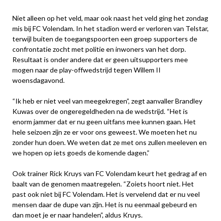
Niet alleen op het veld, maar ook naast het veld ging het zondag
mis bij FC Volendam. In het stadion werd er verloren van Telstar,
terwijl buiten de toegangspoorten een groep supporters de
confrontatie zocht met politie en inwoners van het dorp.
Resultaat is onder andere dat er geen uitsupporters mee
mogen naar de play-offwedstrijd tegen Willem II
woensdagavond.
“Ik heb er niet veel van meegekregen”, zegt aanvaller Brandley
Kuwas over de ongeregeldheden na de wedstrijd. “Het is
enorm jammer dat er nu geen uitfans mee kunnen gaan. Het
hele seizoen zijn ze er voor ons geweest. We moeten het nu
zonder hun doen. We weten dat ze met ons zullen meeleven en
we hopen op iets goeds de komende dagen.”
Ook trainer Rick Kruys van FC Volendam keurt het gedrag af en
baalt van de genomen maatregelen. “Zoiets hoort niet. Het
past ook niet bij FC Volendam. Het is vervelend dat er nu veel
mensen daar de dupe van zijn. Het is nu eenmaal gebeurd en
dan moet je er naar handelen”, aldus Kruys.