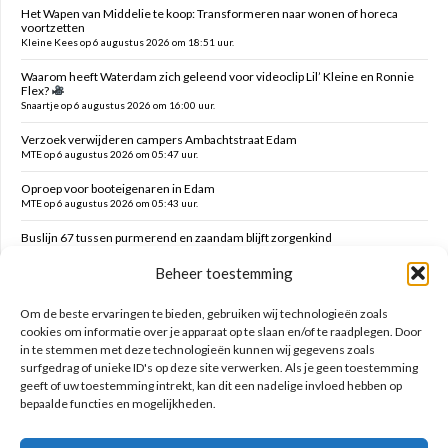
Het Wapen van Middelie te koop: Transformeren naar wonen of horeca
voortzetten
Kleine Kees op 6 augustus 2026 om 18:51 uur.
Waarom heeft Waterdam zich geleend voor videoclip Lil’ Kleine en Ronnie
Flex?
Snaartje op 6 augustus 2026 om 16:00 uur.
Verzoek verwijderen campers Ambachtstraat Edam
MTE op 6 augustus 2026 om 05:47 uur.
Oproep voor booteigenaren in Edam
MTE op 6 augustus 2026 om 05:43 uur.
Buslijn 67 tussen purmerend en zaandam blijft zorgenkind
Florijs Jan op 5 augustus 2026 om 12:54 uur.
Beheer toestemming
Vernieuwen speelplek Oranjefontein
Dikke Dirk op 5 augustus 2026 om 12:47 uur.
Om de beste ervaringen te bieden, gebruiken wij technologieën zoals
cookies om informatie over je apparaat op te slaan en/of te raadplegen. Door
in te stemmen met deze technologieën kunnen wij gegevens zoals
Zoeken op deze site
surfgedrag of unieke ID's op deze site verwerken. Als je geen toestemming
geeft of uw toestemming intrekt, kan dit een nadelige invloed hebben op
bepaalde functies en mogelijkheden.