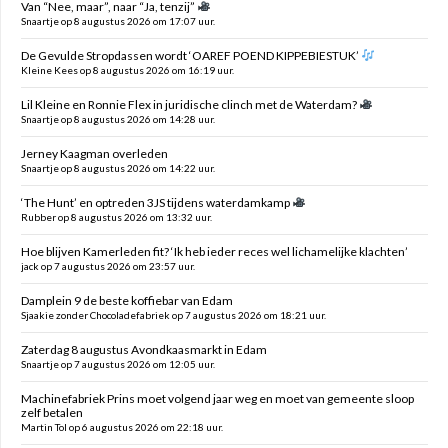
Van “Nee, maar”, naar “Ja, tenzij”
Snaartje op 8 augustus 2026 om 17:07 uur.
De Gevulde Stropdassen wordt ‘OAREF POEND KIPPEBIESTUK’
Kleine Kees op 8 augustus 2026 om 16:19 uur.
Lil Kleine en Ronnie Flex in juridische clinch met de Waterdam?
Snaartje op 8 augustus 2026 om 14:28 uur.
Jerney Kaagman overleden
Snaartje op 8 augustus 2026 om 14:22 uur.
‘The Hunt’ en optreden 3JS tijdens waterdamkamp
Rubber op 8 augustus 2026 om 13:32 uur.
Hoe blijven Kamerleden fit? ‘Ik heb ieder reces wel lichamelijke klachten’
jack op 7 augustus 2026 om 23:57 uur.
Damplein 9 de beste koffiebar van Edam
Sjaakie zonder Chocoladefabriek op 7 augustus 2026 om 18:21 uur.
Zaterdag 8 augustus Avondkaasmarkt in Edam
Snaartje op 7 augustus 2026 om 12:05 uur.
Machinefabriek Prins moet volgend jaar weg en moet van gemeente sloop
zelf betalen
Martin Tol op 6 augustus 2026 om 22:18 uur.